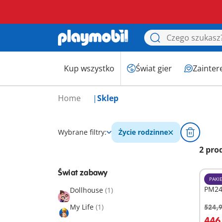
Kup wszystko
Świat gier
Zainter
Home
Sklep
Wybrane filtry:
Życie rodzinne
2 pro
Świat zabawy
PAKI
PM240
Dollhouse
(1)
My Life
(1)
524,9
D
446,