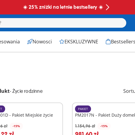
☀️ 25% zniżki na letnie bestsellery ☀️
esowania
Nowosci
EKSKLUZYWNE
Bestseller
dukt
-
Sort
Życie rodzinne
ET
PAKIET
1D - Pakiet Miejskie życie
PM2017N - Pakiet Duży dome
6 zł
1.154,96 zł
-15%
-15%
odaj do koszyka
Dodaj do koszyka
22 zł
981,60 zł