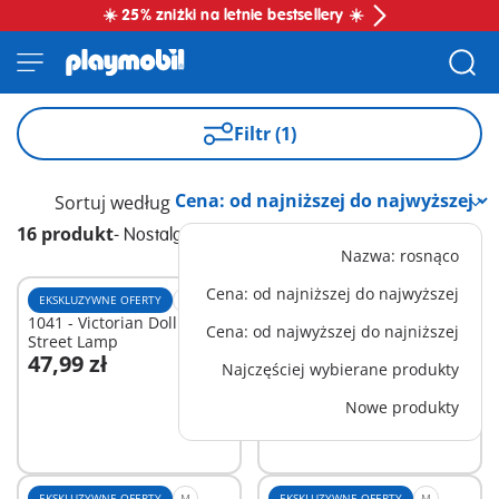
☀️ 25% zniżki na letnie bestsellery ☀️
Filtr (1)
Sortuj według
16 produkt
-
Nostalgiczny dom
Nazwa: rosnąco
Cena: od najniższej do najwyższej
EKSKLUZYWNE OFERTY
XS
EKSKLUZYWNE OFERTY
M
1041 - Victorian Dollhouse
70895 - Łazienka
Cena: od najwyższej do najniższej
Street Lamp
47,99 zł
94,99 zł
Najczęściej wybierane produkty
Dodaj do koszyka
Dodaj do koszyka
Nowe produkty
EKSKLUZYWNE OFERTY
M
EKSKLUZYWNE OFERTY
M