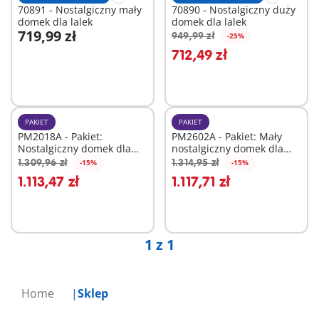
70891 - Nostalgiczny mały
70890 - Nostalgiczny duży
domek dla lalek
domek dla lalek
719,99 zł
949,99 zł
-25%
Dodaj do koszyka
Dodaj do koszyka
712,49 zł
PAKIET
PAKIET
PM2018A - Pakiet:
PM2602A - Pakiet: Mały
Nostalgiczny domek dla
nostalgiczny domek dla
lalek w stylu wiktoriańskim
lalek
1.309,96 zł
1.314,95 zł
-15%
-15%
Dodaj do koszyka
Dodaj do koszyka
1.113,47 zł
1.117,71 zł
1 z 1
Home
Sklep