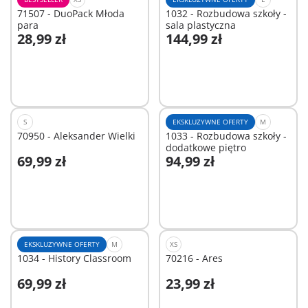
71507 - DuoPack Młoda
1032 - Rozbudowa szkoły -
para
sala plastyczna
28,99 zł
144,99 zł
Dodaj do koszyka
Dodaj do koszyka
S
EKSKLUZYWNE OFERTY
M
70950 - Aleksander Wielki
1033 - Rozbudowa szkoły -
dodatkowe piętro
69,99 zł
94,99 zł
Dodaj do koszyka
Dodaj do koszyka
EKSKLUZYWNE OFERTY
M
XS
1034 - History Classroom
70216 - Ares
69,99 zł
23,99 zł
Dodaj do koszyka
Dodaj do koszyka