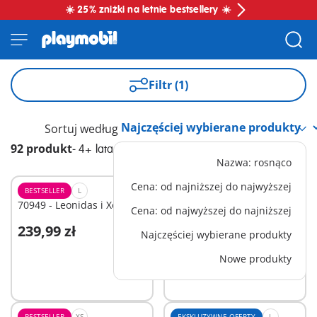
☀️ 25% zniżki na letnie bestsellery ☀️
Filtr (1)
Sortuj według
92 produkt
-
4+ lata
Nazwa: rosnąco
Cena: od najniższej do najwyższej
BESTSELLER
L
BESTSELLER
XL
70949 - Leonidas i Xerxes
70466 - Argonauci
Cena: od najwyższej do najniższej
239,99 zł
284,99 zł
-25%
Najczęściej wybierane produkty
Dodaj do koszyka
Dodaj do koszyka
213,74 zł
Nowe produkty
BESTSELLER
XS
EKSKLUZYWNE OFERTY
L