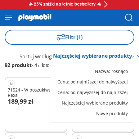
☀️ 25% zniżki na letnie bestsellery ☀️
Filtr (1)
Sortuj według
92 produkt
-
4+ lata
Nazwa: rosnąco
Cena: od najniższej do najwyższej
M
M
71524 - W poszukiwaniu T-
71329 - Autobus szkolny
Cena: od najwyższej do najniższej
Rexa
189,99 zł
214,99 zł
Najczęściej wybierane produkty
Dodaj do koszyka
Dodaj do koszyka
Nowe produkty
M
XS