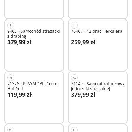
L
L
9463 - Samochód strażacki
70467 - 12 prac Herkulesa
z drabiną
379,99 zł
259,99 zł
Dodaj do koszyka
Dodaj do koszyka
M
XL
71376 - PLAYMOBIL Color:
71149 - Samolot ratunkowy
Hot Rod
jednostki specjalnej
119,99 zł
379,99 zł
Dodaj do koszyka
Dodaj do koszyka
XL
M