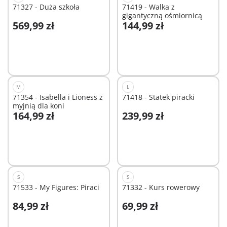
71327 - Duża szkoła
71419 - Walka z
gigantyczną ośmiornicą
569,99 zł
144,99 zł
Dodaj do koszyka
Dodaj do koszyka
M
L
71354 - Isabella i Lioness z
71418 - Statek piracki
myjnią dla koni
164,99 zł
239,99 zł
Dodaj do koszyka
Dodaj do koszyka
S
S
71533 - My Figures: Piraci
71332 - Kurs rowerowy
84,99 zł
69,99 zł
Dodaj do koszyka
Dodaj do koszyka