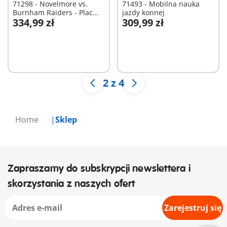
71298 - Novelmore vs.
71493 - Mobilna nauka
Burnham Raiders - Plac
jazdy konnej
334,99 zł
309,99 zł
tur
Niedostępne
Niedostępne
2 z 4
Home
Sklep
Zapraszamy do subskrypcji newslettera i
skorzystania z naszych ofert
Zarejestruj się