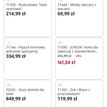
71328 - Rozbudowa "Hala
71444 - Młody owczarz z
sportowa"
owcami
214,99 zł
69,99 zł
Dodaj do koszyka
Dodaj do koszyka
L
XL
71144 - Pojazd terenowy
71690 - JUNIOR: Hotel dla
jednostki specjalnej
zwierząt z dozownikiem
334,99 zł
pokarmu
214,99 zł
-25%
Dodaj do koszyka
Dodaj do koszyka
161,24 zł
XL
M
70205 - Duży domek dla
71355 - Zoe i Blaze z
lalek
przeszkodami
849,99 zł
119,99 zł
Dodaj do koszyka
Dodaj do koszyka