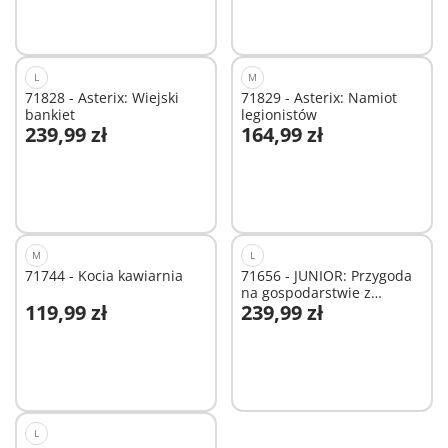
L
M
71828 - Asterix: Wiejski
71829 - Asterix: Namiot
bankiet
legionistów
239,99 zł
164,99 zł
Dodaj do koszyka
Dodaj do koszyka
M
L
71744 - Kocia kawiarnia
71656 - JUNIOR: Przygoda
na gospodarstwie z
119,99 zł
239,99 zł
traktorem, przyczepą i
Dodaj do koszyka
Dodaj do koszyka
zwierzętami
L