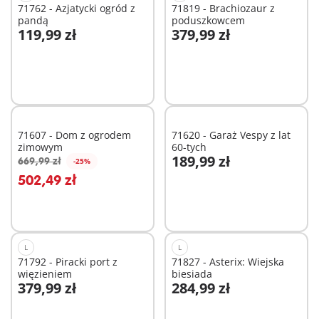
71762 - Azjatycki ogród z
71819 - Brachiozaur z
pandą
poduszkowcem
119,99 zł
379,99 zł
Dodaj do koszyka
Dodaj do koszyka
71607 - Dom z ogrodem
71620 - Garaż Vespy z lat
zimowym
60-tych
189,99 zł
669,99 zł
-25%
Dodaj do koszyka
Dodaj do koszyka
502,49 zł
L
L
71792 - Piracki port z
71827 - Asterix: Wiejska
więzieniem
biesiada
379,99 zł
284,99 zł
Dodaj do koszyka
Dodaj do koszyka