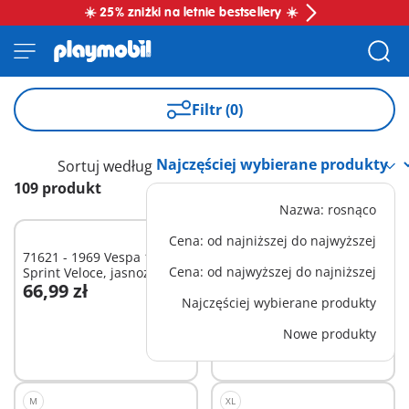
☀️ 25% zniżki na letnie bestsellery ☀️
Filtr (0)
Sortuj według
109 produkt
Nazwa: rosnąco
Cena: od najniższej do najwyższej
M
71621 - 1969 Vespa 150
71847 - Sypialnia
Cena: od najwyższej do najniższej
Sprint Veloce, jasnozielony
księżniczek z garderobą
66,99 zł
144,99 zł
Dodaj do koszyka
Dodaj do koszyka
Najczęściej wybierane produkty
Nowe produkty
M
XL