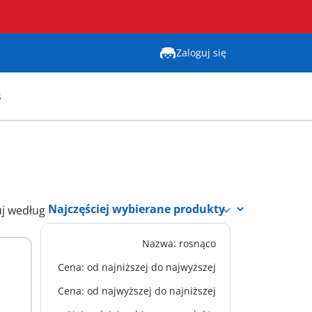
Zaloguj się
s
uj według
Nazwa: rosnąco
BESTSELLER
L
71298 - Novelmore vs. Burnham
Cena: od najniższej do najwyższej
Raiders - Plac tur
334,99 zł
Cena: od najwyższej do najniższej