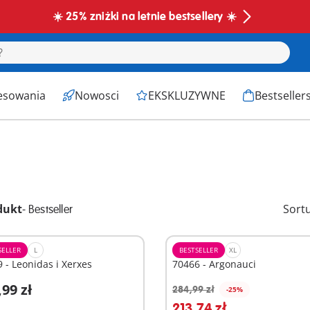
☀️ 25% zniżki na letnie bestsellery ☀️
esowania
Nowosci
EKSKLUZYWNE
Bestseller
dukt
-
Sort
Bestseller
SELLER
L
BESTSELLER
XL
 - Leonidas i Xerxes
70466 - Argonauci
,99 zł
284,99 zł
-25%
odaj do koszyka
Dodaj do koszyka
213,74 zł