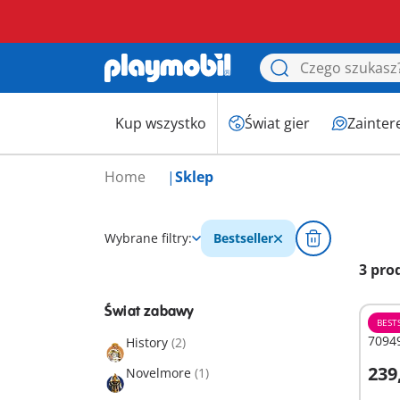
Kup wszystko
Świat gier
Zainter
Home
Sklep
Wybrane filtry:
Bestseller
3 pro
Świat zabawy
BEST
70949
History
(2)
239
Novelmore
(1)
D