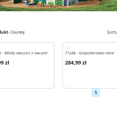
dukt
-
Sort
Country
L
4 - Młody owczarz z owcami
71248 - Gospodarstwo rolne
9 zł
284,99 zł
odaj do koszyka
Niedostępne
1