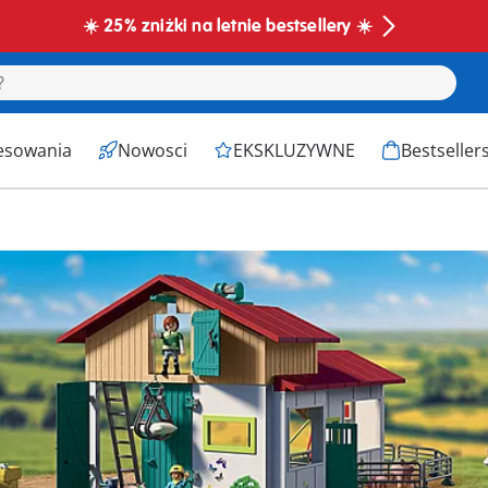
☀️ 25% zniżki na letnie bestsellery ☀️
esowania
Nowosci
EKSKLUZYWNE
Bestseller