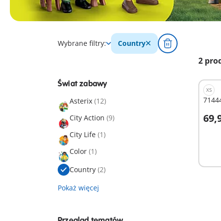
Wybrane filtry:
Country
2 pro
Świat zabawy
XS
7144
Asterix
(12)
69,9
City Action
(9)
D
City Life
(1)
Color
(1)
Country
(2)
Pokaż więcej
Przegląd tematów