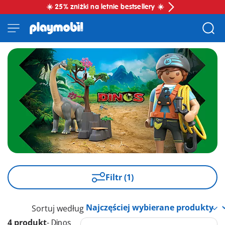
☀️ 25% zniżki na letnie bestsellery ☀️
Filtr (1)
Sortuj według
4 produkt
-
Dinos