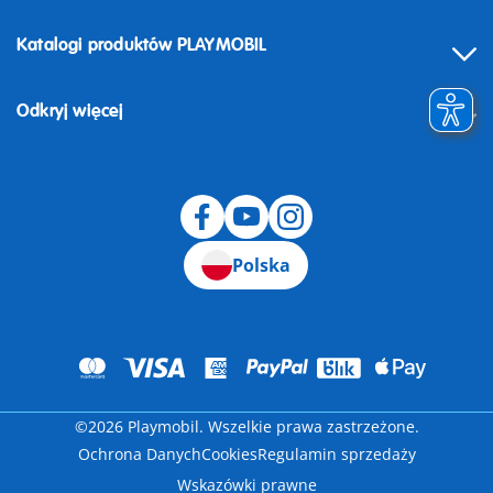
Katalogi produktów PLAYMOBIL
Odkryj więcej
Odstąpienie od umowy
Polska
©2026 Playmobil. Wszelkie prawa zastrzeżone.
Ochrona Danych
Cookies
Regulamin sprzedaży
Wskazówki prawne