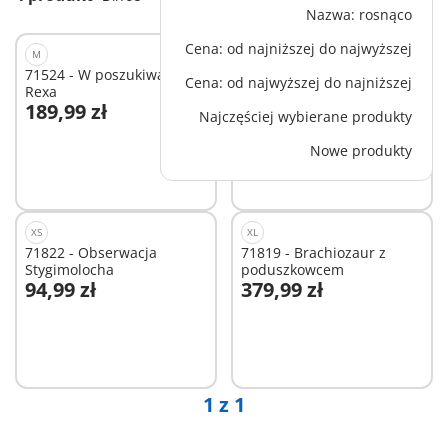
Nazwa: rosnąco
Cena: od najniższej do najwyższej
M
M
71524 - W poszukiwaniu T-
71821 - Triceratopsy
Cena: od najwyższej do najniższej
Rexa
189,99 zł
164,99 zł
Najczęściej wybierane produkty
Dodaj do koszyka
Dodaj do koszyka
Nowe produkty
XS
XL
71822 - Obserwacja
71819 - Brachiozaur z
Stygimolocha
poduszkowcem
94,99 zł
379,99 zł
Dodaj do koszyka
Dodaj do koszyka
1 z 1