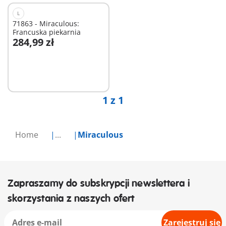
L
71863 - Miraculous:
Francuska piekarnia
284,99 zł
Dodaj do koszyka
1 z 1
Home
...
Miraculous
Zapraszamy do subskrypcji newslettera i
skorzystania z naszych ofert
Zarejestruj się