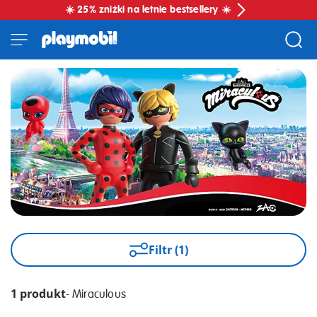
☀️ 25% zniżki na letnie bestsellery ☀️
Filtr (1)
1 produkt
-
Miraculous