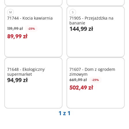
M
S
71744 - Kocia kawiarnia
71905 - Przejażdżka na
bananie
144,99 zł
119,99 zł
-25%
Dodaj do koszyka
Dodaj do koszyka
89,99 zł
71648 - Ekologiczny
71607 - Dom z ogrodem
supermarket
zimowym
94,99 zł
669,99 zł
-25%
Dodaj do koszyka
Dodaj do koszyka
502,49 zł
1 z 1