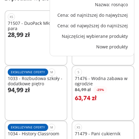
Nazwa: rosnąco
Cena: od najniższej do najwyższej
XS
EKSKLUZYWNE OFERTY
L
71507 - DuoPack Młoda
1032 - Rozbudowa szkoły -
Cena: od najwyższej do najniższej
para
sala plastyczna
28,99 zł
144,99 zł
Najczęściej wybierane produkty
Dodaj do koszyka
Dodaj do koszyka
Nowe produkty
EKSKLUZYWNE OFERTY
M
S
1033 - Rozbudowa szkoły -
71476 - Wodna zabawa w
dodatkowe piętro
ogrodzie
94,99 zł
84,99 zł
-25%
Dodaj do koszyka
Dodaj do koszyka
63,74 zł
EKSKLUZYWNE OFERTY
M
XS
1034 - History Classroom
71479 - Pani cukiernik