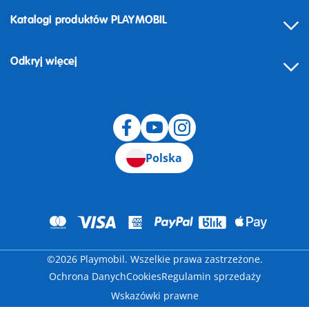
Katalogi produktów PLAYMOBIL
Odkryj więcej
Odstąpienie od umowy
Polska
©2026 Playmobil. Wszelkie prawa zastrzeżone.
Ochrona Danych
Cookies
Regulamin sprzedaży
Wskazówki prawne