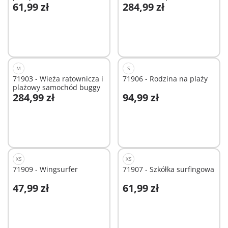
61,99 zł
284,99 zł
surfingowym
Dodaj do koszyka
Dodaj do koszyka
M
S
71903 - Wieża ratownicza i
71906 - Rodzina na plaży
plażowy samochód buggy
284,99 zł
94,99 zł
Dodaj do koszyka
Dodaj do koszyka
XS
XS
71909 - Wingsurfer
71907 - Szkółka surfingowa
47,99 zł
61,99 zł
Dodaj do koszyka
Dodaj do koszyka