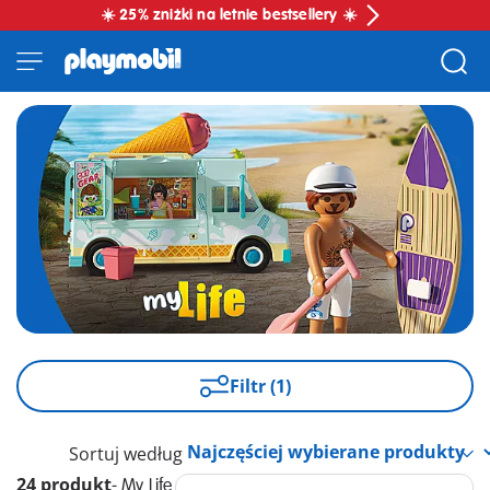
☀️ 25% zniżki na letnie bestsellery ☀️
Filtr (1)
Sortuj według
24 produkt
-
My Life