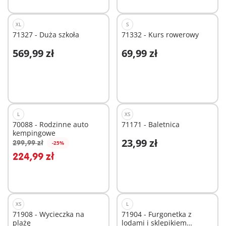
XL
S
71327 - Duża szkoła
71332 - Kurs rowerowy
569,99 zł
69,99 zł
Dodaj do koszyka
Dodaj do koszyka
L
XS
70088 - Rodzinne auto
71171 - Baletnica
kempingowe
23,99 zł
299,99 zł
-25%
224,99 zł
Niedostępne
Niedostępne
XS
L
71908 - Wycieczka na
71904 - Furgonetka z
plażę
lodami i sklepikiem