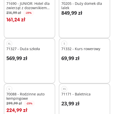
71690 - JUNIOR: Hotel dla
70205 - Duży domek dla
zwierząt z dozownikiem
lalek
849,99 zł
pokarmu
214,99 zł
-25%
Dodaj do koszyka
Dodaj do koszyka
161,24 zł
XL
S
71327 - Duża szkoła
71332 - Kurs rowerowy
569,99 zł
69,99 zł
Dodaj do koszyka
Dodaj do koszyka
L
XS
70088 - Rodzinne auto
71171 - Baletnica
kempingowe
23,99 zł
299,99 zł
-25%
224,99 zł