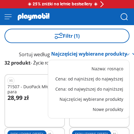
☀️ 25% zniżki na letnie bestsellery ☀️
Filtr (1)
Sortuj według
32 produkt
-
Życie rodzinne
Nazwa: rosnąco
Cena: od najniższej do najwyższej
XS
EKSKLUZYWNE OFERTY
L
71507 - DuoPack Młoda
1032 - Rozbudowa szkoły -
Cena: od najwyższej do najniższej
para
sala plastyczna
28,99 zł
144,99 zł
Najczęściej wybierane produkty
Dodaj do koszyka
Dodaj do koszyka
Nowe produkty
EKSKLUZYWNE OFERTY
M
EKSKLUZYWNE OFERTY
M