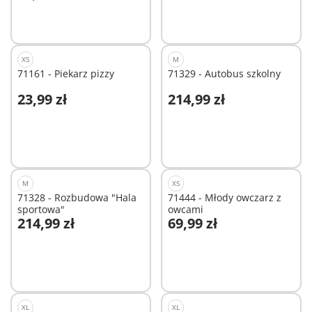
XS
M
71161 - Piekarz pizzy
71329 - Autobus szkolny
23,99 zł
214,99 zł
Dodaj do koszyka
Dodaj do koszyka
M
XS
71328 - Rozbudowa "Hala
71444 - Młody owczarz z
sportowa"
owcami
214,99 zł
69,99 zł
Dodaj do koszyka
Dodaj do koszyka
XL
XL