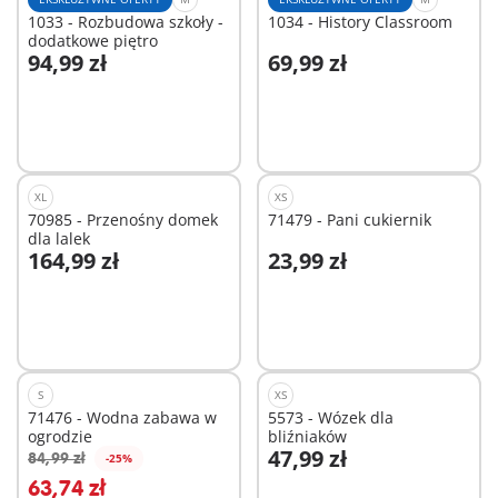
1033 - Rozbudowa szkoły -
1034 - History Classroom
dodatkowe piętro
94,99 zł
69,99 zł
Dodaj do koszyka
Dodaj do koszyka
XL
XS
70985 - Przenośny domek
71479 - Pani cukiernik
dla lalek
164,99 zł
23,99 zł
Dodaj do koszyka
Dodaj do koszyka
S
XS
71476 - Wodna zabawa w
5573 - Wózek dla
ogrodzie
bliźniaków
47,99 zł
84,99 zł
-25%
Dodaj do koszyka
Dodaj do koszyka
63,74 zł