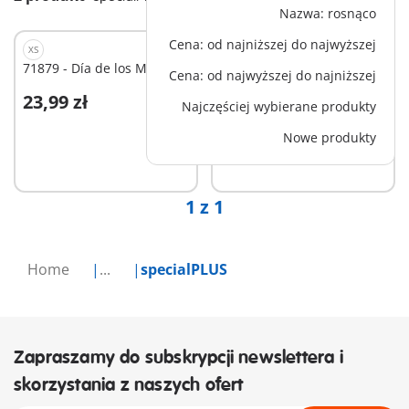
Nazwa: rosnąco
Cena: od najniższej do najwyższej
XS
XS
71879 - Día de los Muertos
71584 - Czarownica z
Cena: od najwyższej do najniższej
kotem
23,99 zł
23,99 zł
Najczęściej wybierane produkty
Dodaj do koszyka
Nowe produkty
Niedostępne
1 z 1
Home
...
specialPLUS
Zapraszamy do subskrypcji newslettera i
skorzystania z naszych ofert