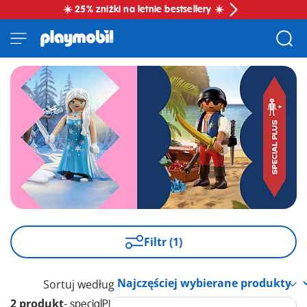
☀️ 25% zniżki na letnie bestsellery ☀️
Filtr (1)
Sortuj według
2 produkt
-
specialPLUS