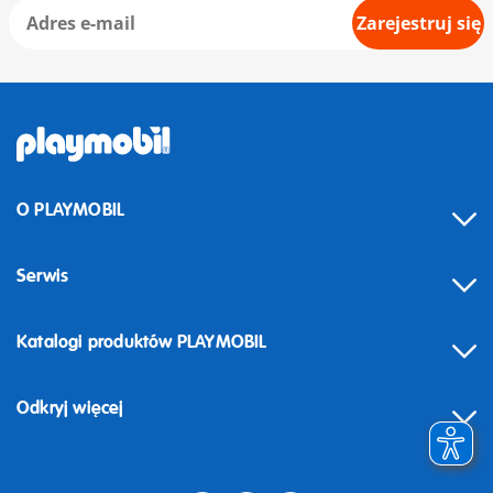
Zarejestruj się
O PLAYMOBIL
Serwis
Katalogi produktów PLAYMOBIL
Odkryj więcej
Odstąpienie od umowy