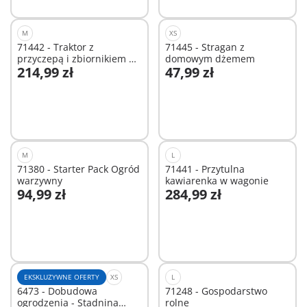
M
XS
71442 - Traktor z
71445 - Stragan z
przyczepą i zbiornikiem na
domowym dżemem
214,99 zł
47,99 zł
wodę
Dodaj do koszyka
Dodaj do koszyka
M
L
71380 - Starter Pack Ogród
71441 - Przytulna
warzywny
kawiarenka w wagonie
94,99 zł
284,99 zł
Dodaj do koszyka
Niedostępne
EKSKLUZYWNE OFERTY
XS
L
6473 - Dobudowa
71248 - Gospodarstwo
ogrodzenia - Stadnina
rolne