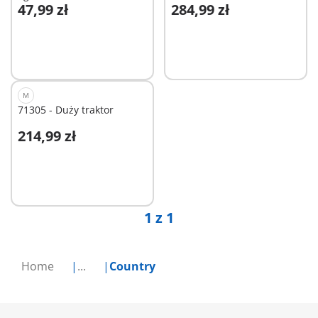
47,99 zł
284,99 zł
kucyków
Niedostępne
Niedostępne
M
71305 - Duży traktor
214,99 zł
Niedostępne
1 z 1
Home
...
Country