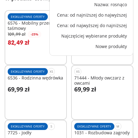
Nazwa: rosnąco
Cena: od najniższej do najwyższej
EKSKLUZYWNE OFERTY
M
EKSKLUZYWNE OFERTY
S
6576 - Mobilny przenośnik
9832 - Łaciate świnki i
Cena: od najwyższej do najniższej
taśmowy
owieczki
69,99 zł
109,99 zł
-25%
Najczęściej wybierane produkty
Dodaj do koszyka
Dodaj do koszyka
82,49 zł
Nowe produkty
EKSKLUZYWNE OFERTY
XS
XS
6536 - Rodzinna wędrówka
71444 - Młody owczarz z
owcami
69,99 zł
69,99 zł
Dodaj do koszyka
Dodaj do koszyka
EKSKLUZYWNE OFERTY
S
EKSKLUZYWNE OFERTY
M
7725 - Jodły
1031 - Rozbudowa zagrody