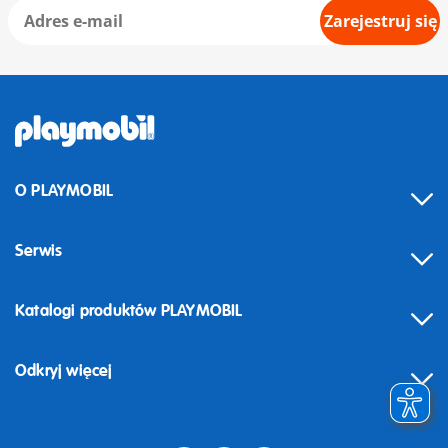
Zarejestruj się
O PLAYMOBIL
Serwis
Katalogi produktów PLAYMOBIL
Odkryj więcej
Odstąpienie od umowy