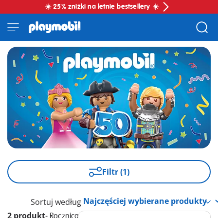
☀️ 25% zniżki na letnie bestsellery ☀️
Filtr (1)
Sortuj według
2 produkt
-
Rocznica