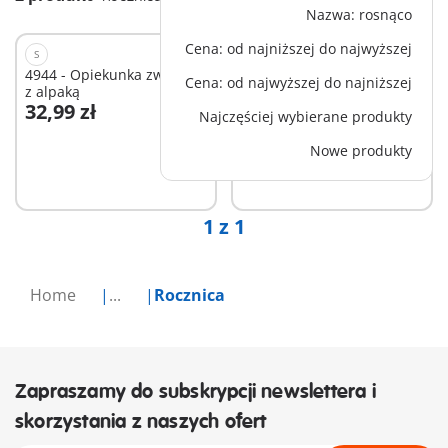
Nazwa: rosnąco
Cena: od najniższej do najwyższej
S
S
4944 - Opiekunka zwierząt
4941 - Zabawa na plaży
Cena: od najwyższej do najniższej
z alpaką
32,99 zł
32,99 zł
Najczęściej wybierane produkty
Dodaj do koszyka
Dodaj do koszyka
Nowe produkty
1 z 1
Home
...
Rocznica
Zapraszamy do subskrypcji newslettera i
skorzystania z naszych ofert