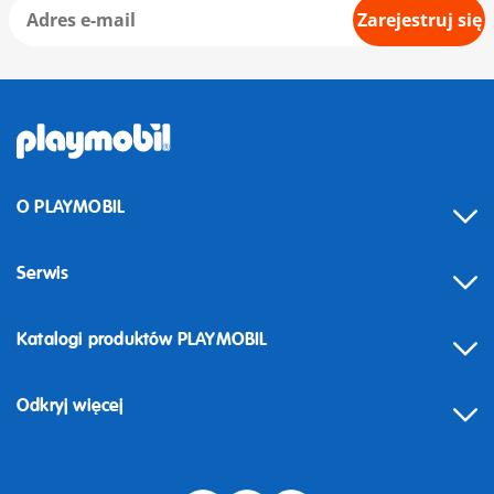
Zarejestruj się
O PLAYMOBIL
Serwis
Katalogi produktów PLAYMOBIL
Odkryj więcej
Odstąpienie od umowy