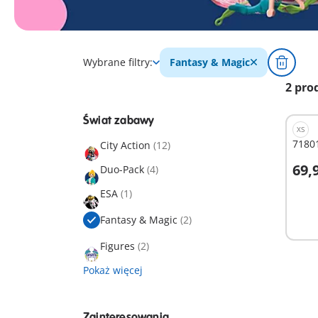
Wybrane filtry:
Fantasy & Magic
2 pro
Świat zabawy
XS
71801
City Action
(12)
69,9
Duo-Pack
(4)
D
ESA
(1)
Fantasy & Magic
(2)
Figures
(2)
Pokaż więcej
Zainteresowania