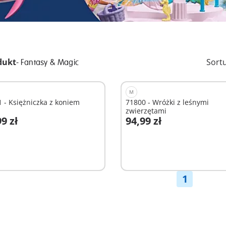
dukt
-
Sort
Fantasy & Magic
M
 - Księżniczka z koniem
71800 - Wróżki z leśnymi
zwierzętami
9 zł
94,99 zł
odaj do koszyka
Dodaj do koszyka
1