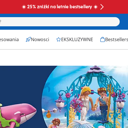
☀️ 25% zniżki na letnie bestsellery ☀️
esowania
Nowosci
EKSKLUZYWNE
Bestseller