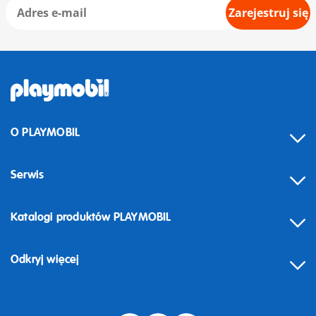
Zarejestruj się
O PLAYMOBIL
Serwis
Katalogi produktów PLAYMOBIL
Odkryj więcej
Odstąpienie od umowy