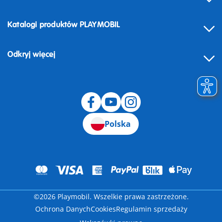
Katalogi produktów PLAYMOBIL
Odkryj więcej
Odstąpienie od umowy
Polska
©2026 Playmobil. Wszelkie prawa zastrzeżone.
Ochrona Danych
Cookies
Regulamin sprzedaży