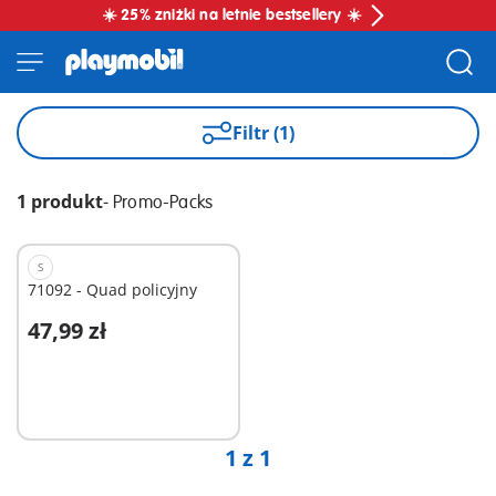
☀️ 25% zniżki na letnie bestsellery ☀️
Filtr (1)
1 produkt
-
Promo-Packs
S
71092 - Quad policyjny
47,99 zł
Dodaj do koszyka
1 z 1