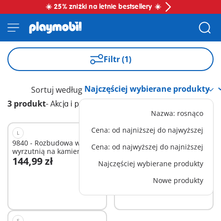
☀️ 25% zniżki na letnie bestsellery ☀️
Filtr (1)
Sortuj według
3 produkt
-
Akcja i przygoda
Nazwa: rosnąco
Cena: od najniższej do najwyższej
L
S
9840 - Rozbudowa wieży z
71092 - Quad policyjny
Cena: od najwyższej do najniższej
wyrzutnią na kamienie
144,99 zł
47,99 zł
Dużego zamku Novelmore
Najczęściej wybierane produkty
Dodaj do koszyka
Dodaj do koszyka
Nowe produkty
S