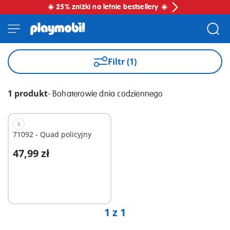
☀️ 25% zniżki na letnie bestsellery ☀️
Filtr (1)
1 produkt
-
Bohaterowie dnia codziennego
S
71092 - Quad policyjny
47,99 zł
Dodaj do koszyka
1 z 1