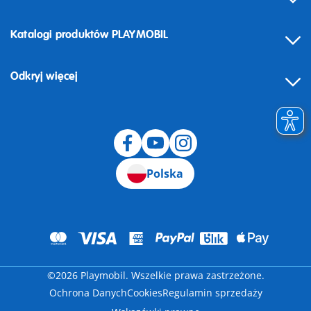
Katalogi produktów PLAYMOBIL
Odkryj więcej
Odstąpienie od umowy
Polska
©2026 Playmobil. Wszelkie prawa zastrzeżone.
Ochrona Danych
Cookies
Regulamin sprzedaży