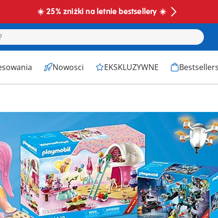
☀️ 25% zniżki na letnie bestsellery ☀️
esowania
Nowosci
EKSKLUZYWNE
Bestseller