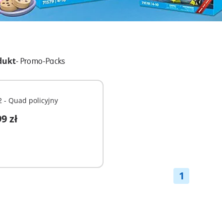
dukt
-
Promo-Packs
 - Quad policyjny
9 zł
odaj do koszyka
1