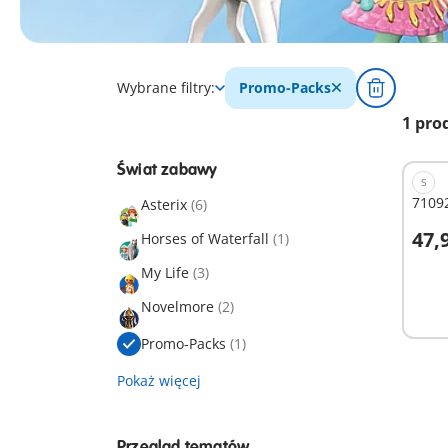
Wybrane filtry:
Promo-Packs
1 pro
Świat zabawy
S
71092
Asterix
(6)
47,9
Horses of Waterfall
(1)
D
My Life
(3)
Novelmore
(2)
Promo-Packs
(1)
Pokaż więcej
Przegląd tematów