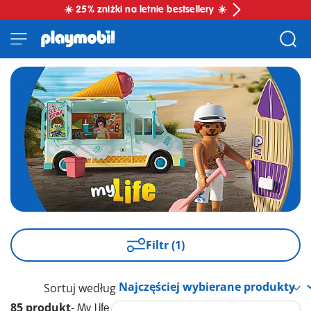
☀️ 25% zniżki na letnie bestsellery ☀️
Filtr (1)
Sortuj według
85 produkt
-
My Life