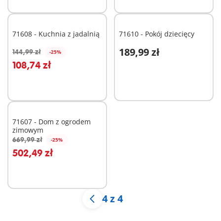
71608 - Kuchnia z jadalnią
71610 - Pokój dziecięcy
189,99 zł
144,99 zł
-25%
Dodaj do koszyka
Dodaj do koszyka
108,74 zł
71607 - Dom z ogrodem
zimowym
669,99 zł
-25%
Dodaj do koszyka
502,49 zł
4 z 4