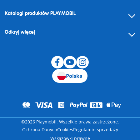
Katalogi produktów PLAYMOBIL
Odkryj więcej
Odstąpienie od umowy
Polska
©2026 Playmobil. Wszelkie prawa zastrzeżone.
Ochrona Danych
Cookies
Regulamin sprzedaży
Wskazówki prawne