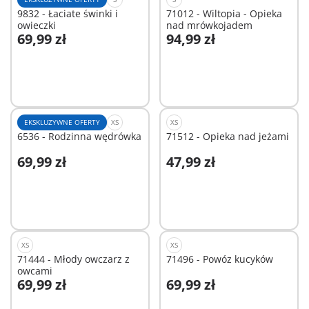
9832 - Łaciate świnki i
71012 - Wiltopia - Opieka
owieczki
nad mrówkojadem
69,99 zł
94,99 zł
Dodaj do koszyka
Dodaj do koszyka
EKSKLUZYWNE OFERTY
XS
XS
6536 - Rodzinna wędrówka
71512 - Opieka nad jeżami
69,99 zł
47,99 zł
Dodaj do koszyka
Dodaj do koszyka
XS
XS
71444 - Młody owczarz z
71496 - Powóz kucyków
owcami
69,99 zł
69,99 zł
Dodaj do koszyka
Dodaj do koszyka