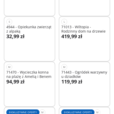
S
L
4944 - Opiekunka zwierząt
71013 - Wiltopia -
z alpaką
Rodzinny dom na drzewie
32,99 zł
419,99 zł
Dodaj do koszyka
Dodaj do koszyka
M
M
71470 - Wycieczka konna
71443 - Ogródek warzywny
na plażę z Amelią i Benem
u dziadków
94,99 zł
119,99 zł
Dodaj do koszyka
Dodaj do koszyka
EKSKLUZYWNE OFERTY
M
EKSKLUZYWNE OFERTY
M