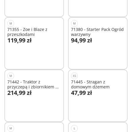
M
M
71355 - Zoe i Blaze z
71380 - Starter Pack Ogród
przeszkodami
warzywny
119,99 zł
94,99 zł
Dodaj do koszyka
Dodaj do koszyka
M
XS
71442 - Traktor z
71445 - Stragan z
przyczepą i zbiornikiem na
domowym dżemem
214,99 zł
47,99 zł
wodę
Dodaj do koszyka
Dodaj do koszyka
M
L