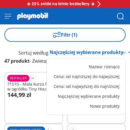
☀️ 25% zniżki na letnie bestsellery ☀️
Filtr (1)
Sortuj według
47 produkt
-
Zwierzęta
Nazwa: rosnąco
Cena: od najniższej do najwyższej
BESTSELLER
M
XS
71510 - Mała kurza ferma
71358 - Ellie i Sawdust
Cena: od najwyższej do najniższej
w ogródku Tiny House
ćwiczące western riding
144,99 zł
47,99 zł
Najczęściej wybierane produkty
Dodaj do koszyka
Dodaj do koszyka
Nowe produkty
EKSKLUZYWNE OFERTY
S
S