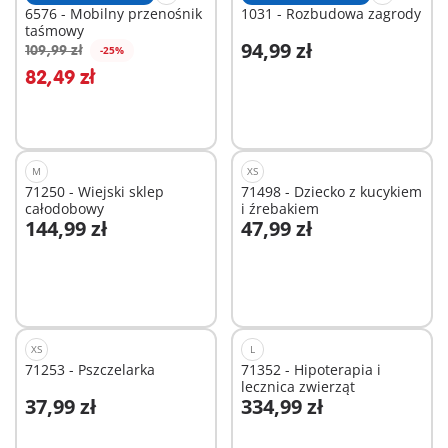
6576 - Mobilny przenośnik
1031 - Rozbudowa zagrody
taśmowy
94,99 zł
109,99 zł
-25%
Dodaj do koszyka
Dodaj do koszyka
82,49 zł
M
XS
71250 - Wiejski sklep
71498 - Dziecko z kucykiem
całodobowy
i źrebakiem
144,99 zł
47,99 zł
Dodaj do koszyka
Dodaj do koszyka
XS
L
71253 - Pszczelarka
71352 - Hipoterapia i
lecznica zwierząt
37,99 zł
334,99 zł
Dodaj do koszyka
Dodaj do koszyka