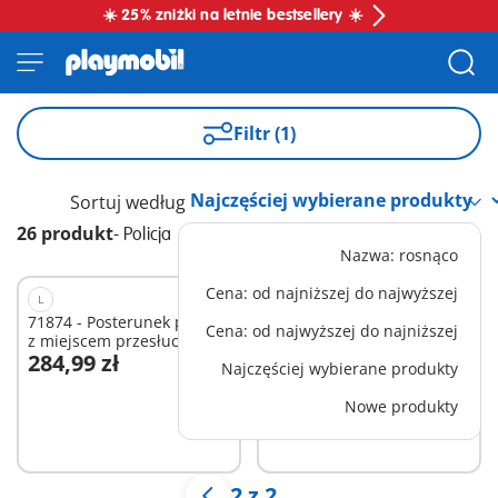
☀️ 25% zniżki na letnie bestsellery ☀️
Filtr (1)
Sortuj według
26 produkt
-
Policja
Nazwa: rosnąco
Cena: od najniższej do najwyższej
L
XS
71874 - Posterunek policji
71732 - Rowerowy patrol
Cena: od najwyższej do najniższej
z miejscem przesłuchań
policji
284,99 zł
37,99 zł
Najczęściej wybierane produkty
Dodaj do koszyka
Dodaj do koszyka
Nowe produkty
2 z 2