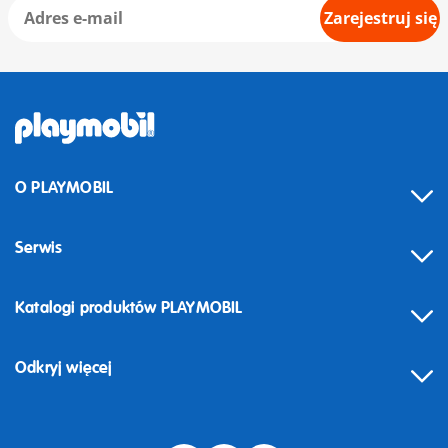
Zarejestruj się
O PLAYMOBIL
Serwis
Katalogi produktów PLAYMOBIL
Odkryj więcej
Odstąpienie od umowy