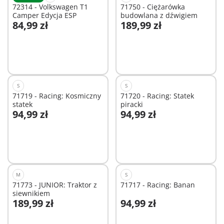
72314 - Volkswagen T1
71750 - Ciężarówka
Camper Edycja ESP
budowlana z dźwigiem
84,99 zł
189,99 zł
Dodaj do koszyka
Dodaj do koszyka
S
S
71719 - Racing: Kosmiczny
71720 - Racing: Statek
statek
piracki
94,99 zł
94,99 zł
Dodaj do koszyka
Dodaj do koszyka
M
S
71773 - JUNIOR: Traktor z
71717 - Racing: Banan
siewnikiem
189,99 zł
94,99 zł
Dodaj do koszyka
Dodaj do koszyka