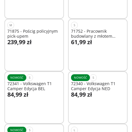
Niedostępne
M
S
71875 - Pościg policyjnym
71752 - Pracownik
pick-upem
budowlany z młotem
239,99 zł
61,99 zł
pneumatycznym
Dodaj do koszyka
Dodaj do koszyka
NOWOŚĆ
S
NOWOŚĆ
S
72341 - Volkswagen T1
72340 - Volkswagen T1
Camper Edycja BEL
Camper Edycja NED
84,99 zł
84,99 zł
Dodaj do koszyka
Dodaj do koszyka
NOWOŚĆ
S
L