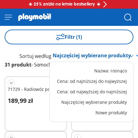
☀️ 25% zniżki na letnie bestsellery ☀️
Filtr (1)
Sortuj według
31 produkt
-
Samochody
Nazwa: rosnąco
Cena: od najniższej do najwyższej
M
L
71729 - Radiowóz policyjny
71749 - Duża koparka
Cena: od najwyższej do najniższej
189,99 zł
239,99 zł
Najczęściej wybierane produkty
Dodaj do koszyka
Dodaj do koszyka
Nowe produkty
M
L