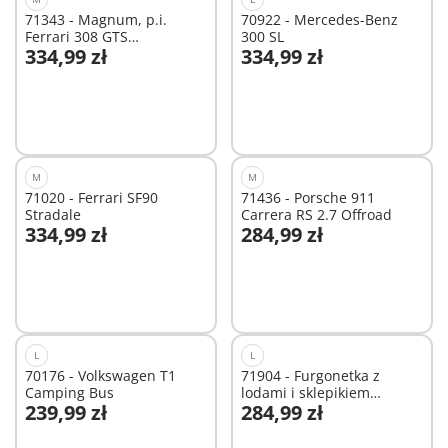
71343 - Magnum, p.i.
70922 - Mercedes-Benz
Ferrari 308 GTS
300 SL
334,99 zł
334,99 zł
Quattrovalvole
Dodaj do koszyka
Dodaj do koszyka
M
M
71020 - Ferrari SF90
71436 - Porsche 911
Stradale
Carrera RS 2.7 Offroad
334,99 zł
284,99 zł
Dodaj do koszyka
Dodaj do koszyka
L
L
70176 - Volkswagen T1
71904 - Furgonetka z
Camping Bus
lodami i sklepikiem
239,99 zł
284,99 zł
surfingowym
Dodaj do koszyka