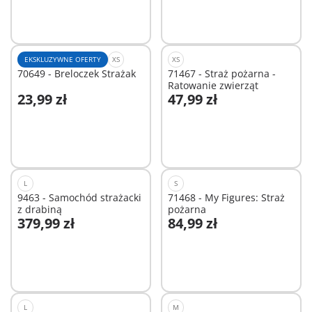
EKSKLUZYWNE OFERTY
XS
XS
70649 - Breloczek Strażak
71467 - Straż pożarna -
Ratowanie zwierząt
23,99 zł
47,99 zł
Dodaj do koszyka
Dodaj do koszyka
L
S
9463 - Samochód strażacki
71468 - My Figures: Straż
z drabiną
pożarna
379,99 zł
84,99 zł
Dodaj do koszyka
Dodaj do koszyka
L
M