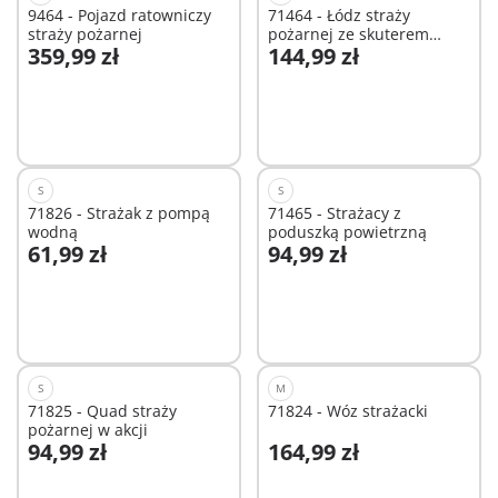
9464 - Pojazd ratowniczy
71464 - Łódz straży
straży pożarnej
pożarnej ze skuterem
359,99 zł
144,99 zł
wodnym
Dodaj do koszyka
Niedostępne
S
S
71826 - Strażak z pompą
71465 - Strażacy z
wodną
poduszką powietrzną
61,99 zł
94,99 zł
Dodaj do koszyka
Dodaj do koszyka
S
M
71825 - Quad straży
71824 - Wóz strażacki
pożarnej w akcji
94,99 zł
164,99 zł
Dodaj do koszyka
Dodaj do koszyka