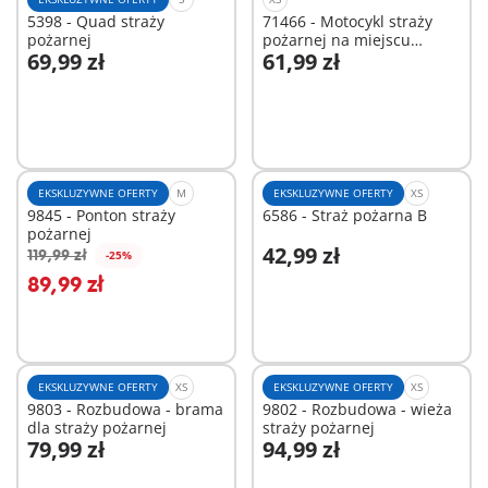
5398 - Quad straży
71466 - Motocykl straży
pożarnej
pożarnej na miejscu
69,99 zł
61,99 zł
wypadku
Dodaj do koszyka
Dodaj do koszyka
EKSKLUZYWNE OFERTY
M
EKSKLUZYWNE OFERTY
XS
9845 - Ponton straży
6586 - Straż pożarna B
pożarnej
42,99 zł
119,99 zł
-25%
Dodaj do koszyka
Dodaj do koszyka
89,99 zł
EKSKLUZYWNE OFERTY
XS
EKSKLUZYWNE OFERTY
XS
9803 - Rozbudowa - brama
9802 - Rozbudowa - wieża
dla straży pożarnej
straży pożarnej
79,99 zł
94,99 zł
Dodaj do koszyka
Dodaj do koszyka