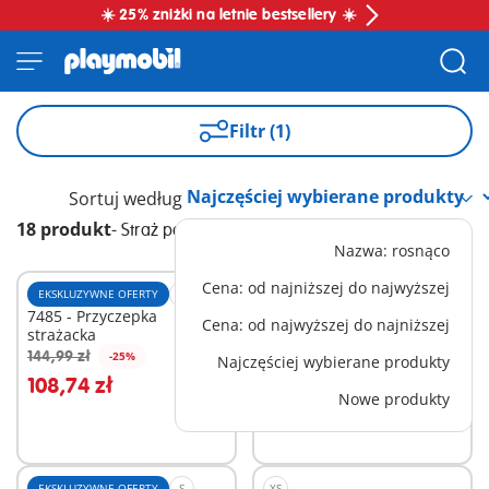
☀️ 25% zniżki na letnie bestsellery ☀️
Filtr (1)
Sortuj według
18 produkt
-
Straż pożarna
Nazwa: rosnąco
Cena: od najniższej do najwyższej
EKSKLUZYWNE OFERTY
M
L
7485 - Przyczepka
71463 - Samolot straży
Cena: od najwyższej do najniższej
strażacka
pożarnej z funkcją
gaszenia pożaru
144,99 zł
189,99 zł
-25%
-25%
Najczęściej wybierane produkty
Dodaj do koszyka
Dodaj do koszyka
108,74 zł
142,49 zł
Nowe produkty
EKSKLUZYWNE OFERTY
S
XS