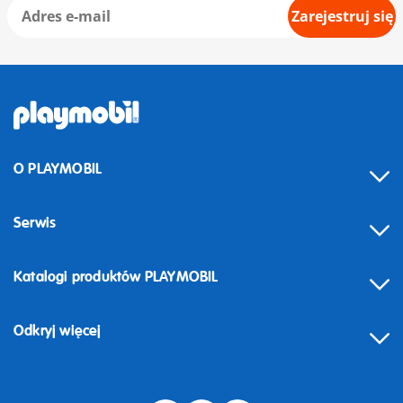
Zarejestruj się
O PLAYMOBIL
Serwis
Katalogi produktów PLAYMOBIL
Odkryj więcej
Odstąpienie od umowy