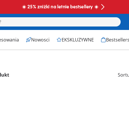
☀️ 25% zniżki na letnie bestsellery ☀️
esowania
Nowosci
EKSKLUZYWNE
Bestseller
dukt
Sort