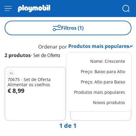
Filtros (1)
Ordenar por
2 produtos
-
Set de Oferta
Nome: Crescente
Preço: Baixo para Alto
XS
XS
70675 - Set de Oferta
70676 - Set de Oferta
Preço: Alto para Baixo
Alimentar os coelhos
Treinadora de Cães
€ 8,99
€ 8,99
Produtos mais populares
Ao carrinho
Novos produtos
Não
disponível
1 de 1