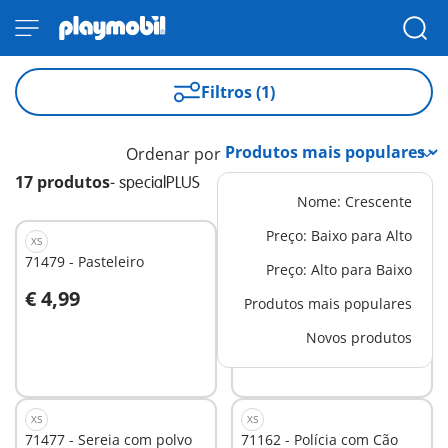
Filtros (1)
Ordenar por
17 produtos
-
specialPLUS
Nome: Crescente
Preço: Baixo para Alto
XS
XS
71479 - Pasteleiro
71161 - Pizzaiolo
Preço: Alto para Baixo
€ 4,99
€ 4,99
Produtos mais populares
Ao carrinho
Ao carrinho
Novos produtos
XS
XS
71477 - Sereia com polvo
71162 - Polícia com Cão