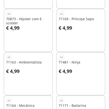
disponível
XS
XS
70873 - Hipster com E-
71169 - Príncipe Sapo
scooter
€ 4,99
€ 4,99
Não
Não
disponível
disponível
XS
XS
71163 - Ambientalista
71481 - Ninja
€ 4,99
€ 4,99
Não
Não
disponível
disponível
XS
XS
71164 - Mecânica
71171 - Bailarina