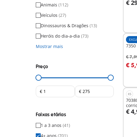
€ 2
Animais
(112)
A
Veículos
(27)
Dinossauros & Dragões
(13)
Heróis do dia-a-dia
(73)
EXCL
7350
Mostrar mais
€ 7,9
A
€ 5
Preço
XS
7038
corri
€ 4
Faixas etárias
A
1 a 3 anos
(41)
4+ anos
(701)