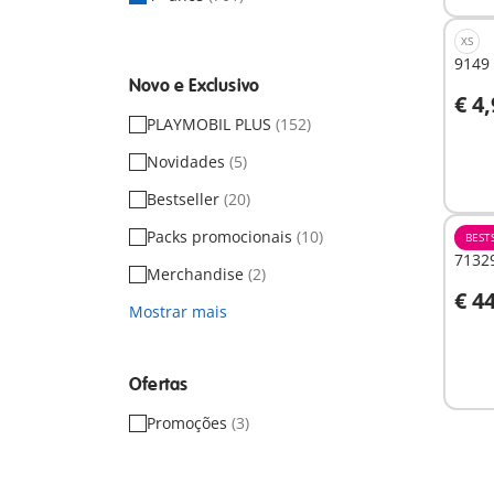
XS
9149 
Novo e Exclusivo
€ 4
A
PLAYMOBIL PLUS
(152)
Novidades
(5)
Bestseller
(20)
Packs promocionais
(10)
BEST
71329
Merchandise
(2)
€ 4
Mostrar mais
A
Ofertas
Promoções
(3)