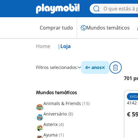
Comprar tudo
Mundos temáticos
Home
Loja
Filtros selecionados:
4+ anos
701 p
Mundos temáticos
EXCL
4142 
Animals & Friends
(15)
€ 5
Aniversário
(8)
A
Asterix
(4)
Ayuma
(1)