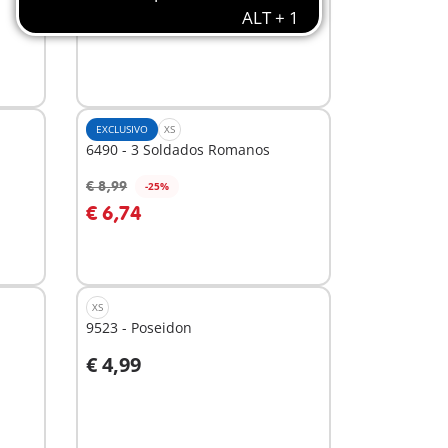
€ 14,99
Ao carrinho
EXCLUSIVO
XS
6490 - 3 Soldados Romanos
€ 8,99
-25%
Ao carrinho
€ 6,74
XS
9523 - Poseidon
€ 4,99
Ao carrinho