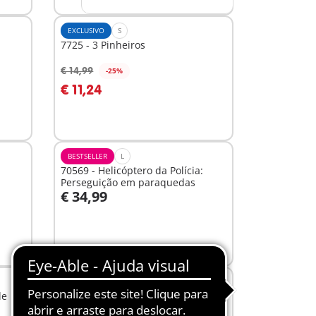
EXCLUSIVO
S
7725 - 3 Pinheiros
€ 14,99
-25%
Ao carrinho
€ 11,24
BESTSELLER
L
70569 - Helicóptero da Polícia:
Perseguição em paraquedas
€ 34,99
Ao carrinho
XS
de
71336 - Miraculous: Marinette &
Ladybug