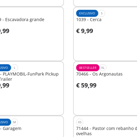
EXCLUSIVO
S
9 - Escavadora grande
1039 - Cerca
9,99
€ 9,99
o carrinho
Ao carrinho
USIVO
L
BESTSELLER
XL
 - PLAYMOBIL-FunPark Pickup
70466 - Os Argonautas
railer
9,99
€ 59,99
o carrinho
Ao carrinho
USIVO
M
XS
 - Garagem
71444 - Pastor com rebanho 
ovelhas