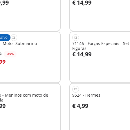
9,99
€ 14,99
o carrinho
Ao carrinho
USIVO
XS
XS
 - Motor Submarino
71146 - Forças Especiais - Set
Figuras
€ 14,99
9
-25%
o carrinho
Ao carrinho
,99
XS
0 - Meninos com moto de
9524 - Hermes
da
,99
€ 4,99
o carrinho
Ao carrinho