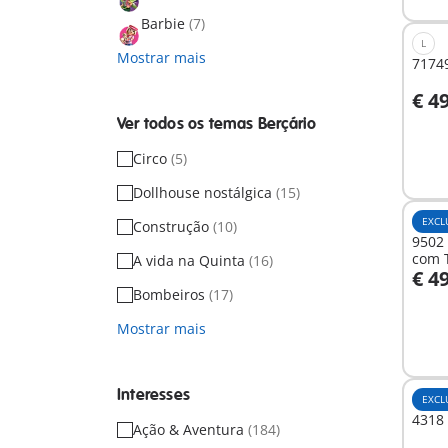
Barbie
(7)
L
Mostrar mais
7174
€ 4
A
Ver todos os temas Berçário
Circo
(5)
Dollhouse nostálgica
(15)
EXCL
Construção
(10)
9502
com T
A vida na Quinta
(16)
€ 4
A
Bombeiros
(17)
Mostrar mais
Interesses
EXCL
4318
Ação & Aventura
(184)