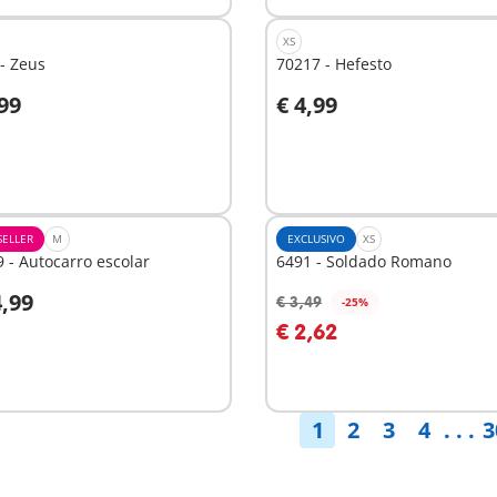
XS
- Zeus
70217 - Hefesto
,99
€ 4,99
o carrinho
Ao carrinho
SELLER
M
EXCLUSIVO
XS
 - Autocarro escolar
6491 - Soldado Romano
4,99
€ 3,49
-25%
o carrinho
Ao carrinho
€ 2,62
1
2
3
4
. . .
3