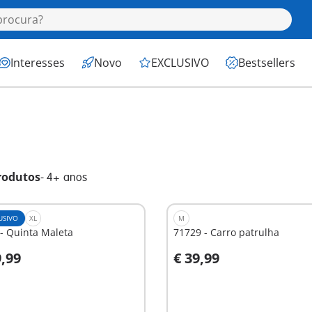
Interesses
Novo
EXCLUSIVO
Bestsellers
rodutos
-
4+ anos
USIVO
XL
M
- Quinta Maleta
71729 - Carro patrulha
9,99
€ 39,99
o carrinho
Ao carrinho