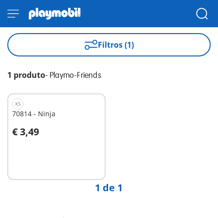
Filtros (1)
1 produto
-
Playmo-Friends
XS
70814 - Ninja
€ 3,49
Ao carrinho
1 de 1