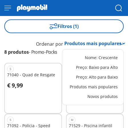
Filtros (1)
Ordenar por
8 produtos
-
Promo-Packs
Nome: Crescente
Preço: Baixo para Alto
S
M
71040 - Quad de Resgate
71528 - Empilhadora
Preço: Alto para Baixo
€ 9,99
€ 19,99
Produtos mais populares
Ao carrinho
Ao carrinho
Novos produtos
S
M
71092 - Polícia - Speed
71529 - Piscina infantil