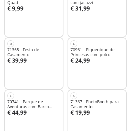
Quad
com jacuzzi
€ 9,99
€ 31,99
Ao carrinho
Não
disponível
M
L
71365 - Festa de
70961 - Piquenique de
Casamento
Princesas com potro
€ 39,99
€ 24,99
Não
Não
disponível
disponível
L
S
70741 - Parque de
71367 - PhotoBooth para
Aventuras com Barco
Casamento
€ 44,99
€ 19,99
naufragado
Não
Não