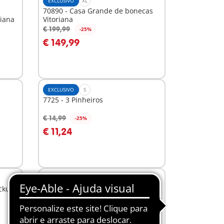
EXCLUSIVO
XL
70890 - Casa Grande de bonecas
riana
Vitoriana
€ 199,99
-25%
Ao carrinho
€ 149,99
EXCLUSIVO
S
7725 - 3 Pinheiros
€ 14,99
-25%
Ao carrinho
€ 11,24
L
ckup
71703 - JUNIOR: Parque Infantil
Aventura
€ 44,99
Ao carrinho