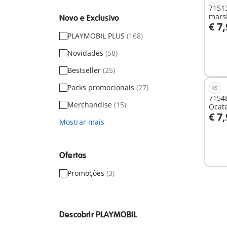
71513
mars
Novo e Exclusivo
€ 7
A
PLAYMOBIL PLUS
(168)
Novidades
(58)
Bestseller
(25)
Packs promocionais
(27)
XS
71548
Merchandise
(15)
Ocata
€ 7
Mostrar mais
A
Ofertas
Promoções
(3)
Descobrir PLAYMOBIL