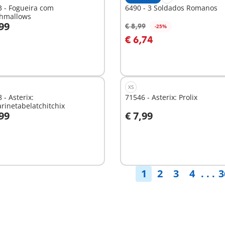
 - Fogueira com
6490 - 3 Soldados Romanos
hmallows
,99
€ 8,99
-25%
o carrinho
Ao carrinho
€ 6,74
XS
 - Asterix:
71546 - Asterix: Prolix
rinetabelatchitchix
,99
€ 7,99
o carrinho
Ao carrinho
1
2
3
4
. . .
3