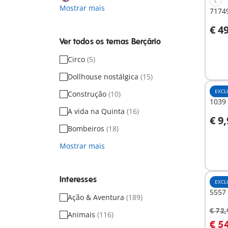
L
Mostrar mais
7174
€ 4
A
Ver todos os temas Berçário
Circo
(5)
Dollhouse nostálgica
(15)
EXCL
Construção
(10)
1039 
A vida na Quinta
(16)
€ 9
A
Bombeiros
(18)
Mostrar mais
Interesses
EXCL
5557 
Ação & Aventura
(189)
€ 72,
Animais
(116)
A
€ 5