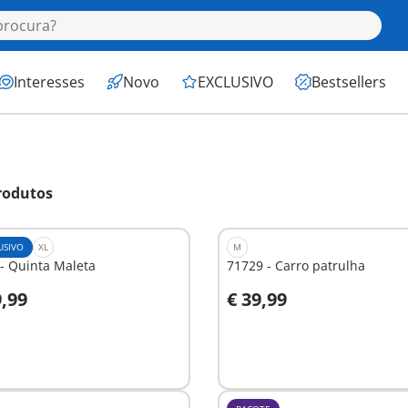
Interesses
Novo
EXCLUSIVO
Bestsellers
rodutos
USIVO
XL
M
- Quinta Maleta
71729 - Carro patrulha
9,99
€ 39,99
o carrinho
Ao carrinho