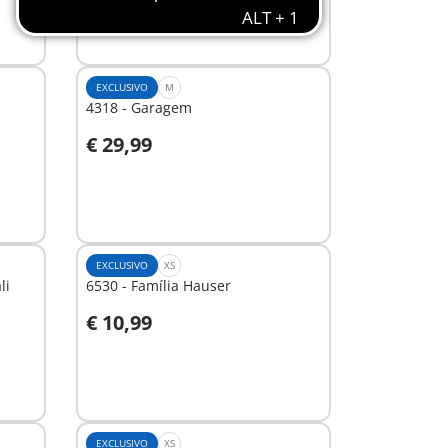
EXCLUSIVO
M
4318 - Garagem
€ 29,99
Ao carrinho
EXCLUSIVO
XS
li
6530 - Família Hauser
€ 10,99
Ao carrinho
EXCLUSIVO
XS