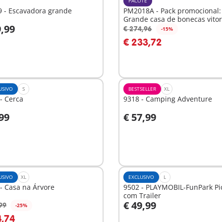
PACOTE
9 - Escavadora grande
PM2018A - Pack promocional:
Grande casa de bonecas vito
9,99
€ 274,96
-15%
o carrinho
Ao carrinho
€ 233,72
USIVO
S
BESTSELLER
XL
- Cerca
9318 - Camping Adventure
,99
€ 57,99
o carrinho
Ao carrinho
USIVO
XL
EXCLUSIVO
L
- Casa na Árvore
9502 - PLAYMOBIL-FunPark Pi
com Trailer
€ 49,99
99
-25%
o carrinho
Ao carrinho
4,74