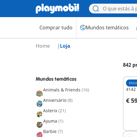
Comprar tudo
Mundos temáticos
Home
Loja
842 p
Mundos temáticos
EXCL
4142 
Animals & Friends
(16)
€ 5
Aniversário
(8)
A
Asterix
(21)
Ayuma
(1)
Barbie
(7)