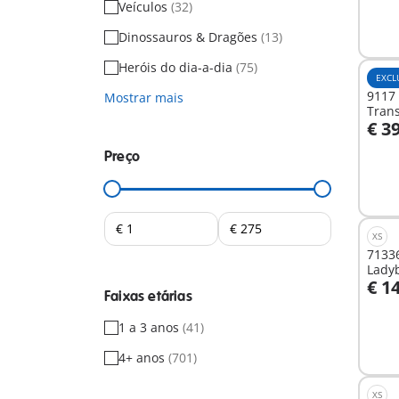
Veículos
(32)
Dinossauros & Dragões
(13)
Heróis do dia-a-dia
(75)
EXCL
9117
Mostrar mais
Trans
€ 3
A
Preço
XS
71336
Lady
€ 1
Faixas etárias
A
1 a 3 anos
(41)
4+ anos
(701)
XS