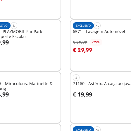
USIVO
L
EXCLUSIVO
XL
 - PLAYMOBIL-FunPark
6571 - Lavagem Automóvel
porte Escolar
9,99
€ 39,99
-25%
o carrinho
Ao carrinho
€ 29,99
S
 - Miraculous: Marinette &
71160 - Astérix: A caça ao java
bug
4,99
€ 19,99
o carrinho
Ao carrinho
EXCLUSIVO
XS