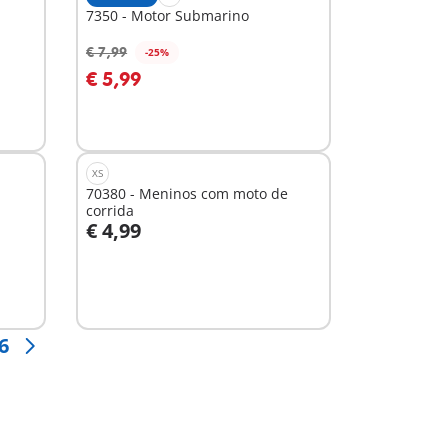
7350 - Motor Submarino
€ 7,99
-25%
Ao carrinho
€ 5,99
XS
70380 - Meninos com moto de
corrida
€ 4,99
Ao carrinho
6