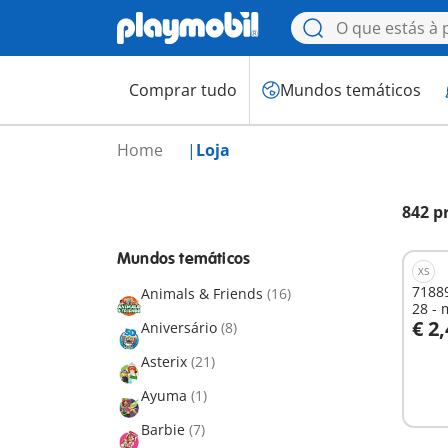
Comprar tudo
Mundos temáticos
Home
Loja
842 p
Mundos temáticos
XS
71889
Animals & Friends
(16)
28 -
€ 2
Aniversário
(8)
Asterix
(21)
Não
Ayuma
(1)
dispo
Barbie
(7)