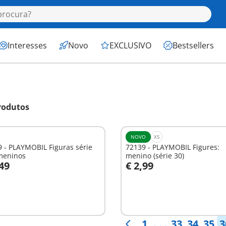
Interesses
Novo
EXCLUSIVO
Bestsellers
rodutos
NOVO
XS
 - PLAYMOBIL Figuras série
72139 - PLAYMOBIL Figures:
 meninos
menino (série 30)
,49
€ 2,99
Não
nível
disponível
1
. . .
33
34
35
3