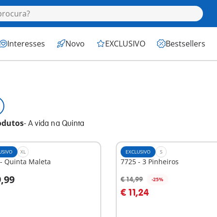
Interesses
Novo
EXCLUSIVO
Bestsellers
odutos
-
A vida na Quinta
USIVO
XL
EXCLUSIVO
S
- Quinta Maleta
7725 - 3 Pinheiros
9,99
€ 14,99
-25%
o carrinho
Ao carrinho
€ 11,24