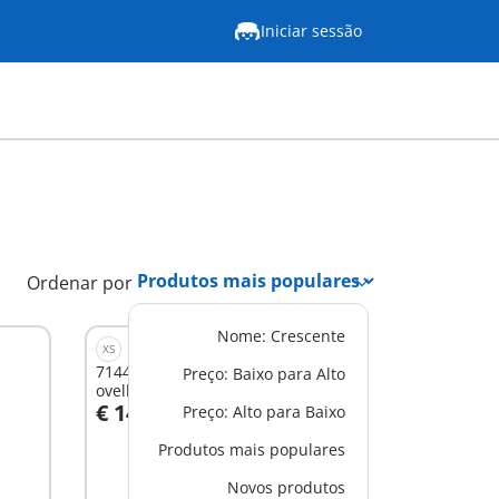
Iniciar sessão
Ordenar por
Nome: Crescente
XS
71444 - Pastor com rebanho de
Preço: Baixo para Alto
ovelhas
€ 14,99
Preço: Alto para Baixo
Ao carrinho
Produtos mais populares
Novos produtos