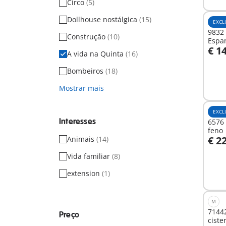
Circo
(5)
Dollhouse nostálgica
(15)
EXCL
9832 
Construção
(10)
Espa
€ 1
A vida na Quinta
(16)
A
Bombeiros
(18)
Mostrar mais
EXCL
Interesses
6576 
feno
€ 2
Animais
(14)
A
Vida familiar
(8)
extension
(1)
M
71442
Preço
ciste