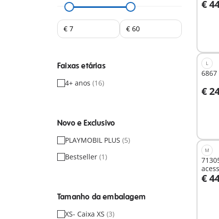
€ 4
A
L
Faixas etárias
6867
4+ anos
(16)
€ 2
Não
Novo e Exclusivo
dispo
PLAYMOBIL PLUS
(5)
M
Bestseller
(1)
71305
acess
€ 4
Tamanho da embalagem
Não
dispo
XS- Caixa XS
(3)