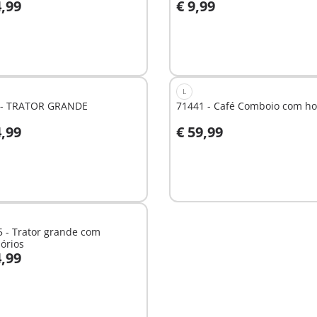
4,99
€ 9,99
o carrinho
Ao carrinho
L
 - TRATOR GRANDE
71441 - Café Comboio com ho
4,99
€ 59,99
Não
nível
disponível
 - Trator grande com
órios
4,99
nível