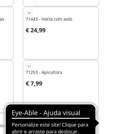
M
ras
71443 - Horta com avós
€ 24,99
Ao carrinho
XS
71253 - Apicultora
€ 7,99
Ao carrinho
S
iras
71251 - Passeio com Alpaca