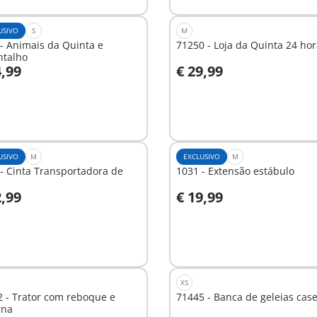
USIVO
S
M
- Animais da Quinta e
71250 - Loja da Quinta 24 ho
ntalho
4,99
€ 29,99
o carrinho
Ao carrinho
USIVO
M
EXCLUSIVO
M
- Cinta Transportadora de
1031 - Extensão estábulo
2,99
€ 19,99
o carrinho
Ao carrinho
XS
 - Trator com reboque e
71445 - Banca de geleias case
rna