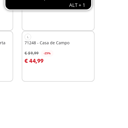
€ 19,99
Não
disponível
L
rta
71248 - Casa de Campo
€ 59,99
-25%
€ 44,99
Não
disponível