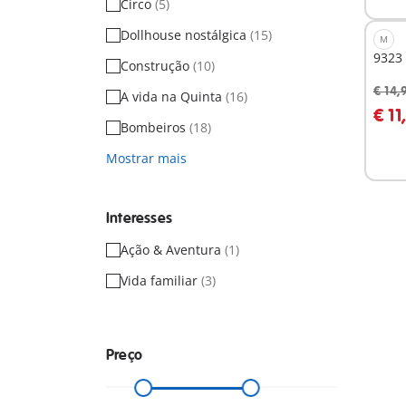
Circo
(5)
Dollhouse nostálgica
(15)
M
9323
Construção
(10)
€ 14,
A vida na Quinta
(16)
A
€ 11
Bombeiros
(18)
Mostrar mais
Interesses
Ação & Aventura
(1)
Vida familiar
(3)
Preço