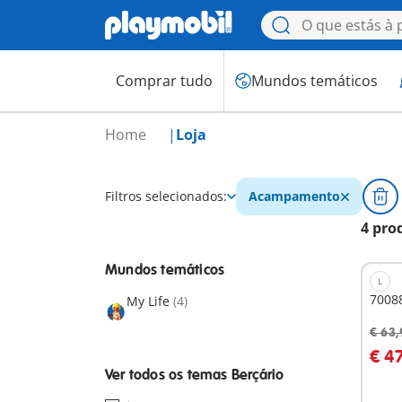
Comprar tudo
Mundos temáticos
Home
Loja
Filtros selecionados:
Acampamento
4 pro
Mundos temáticos
L
70088
My Life
(4)
€ 63,
€ 4
Ver todos os temas Berçário
Não
dispo