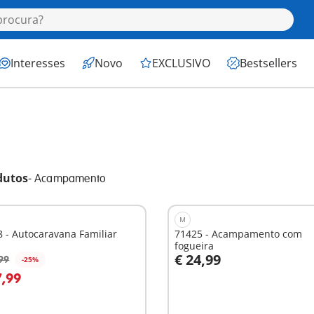
Interesses
Novo
EXCLUSIVO
Bestsellers
dutos
-
Acampamento
M
 - Autocaravana Familiar
71425 - Acampamento com
fogueira
€ 24,99
99
-25%
Ao carrinho
7,99
nível