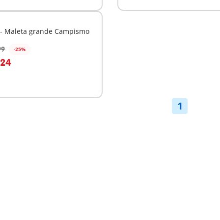
 - Maleta grande Campismo
99
-25%
o carrinho
,24
1