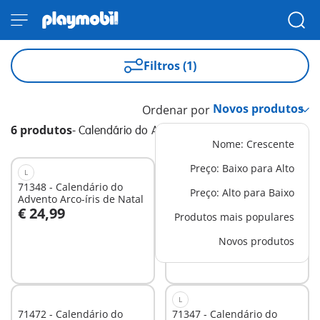
Filtros (1)
Ordenar por
6 produtos
-
Calendário do Advento
Nome: Crescente
Preço: Baixo para Alto
L
71348 - Calendário do
71636 - Calendário do
Preço: Alto para Baixo
Advento Arco-íris de Natal
Advento: piratas
€ 24,99
€ 29,99
Produtos mais populares
Ao carrinho
Novos produtos
Não
disponível
L
71472 - Calendário do
71347 - Calendário do