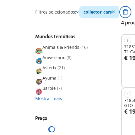
Filtros selecionados:
collector_cars
4 pro
Mundos temáticos
S
7185
Animals & Friends
(16)
T1 C
€ 1
Aniversário
(8)
A
Asterix
(21)
Ayuma
(1)
Barbie
(7)
S
Mostrar mais
71856
GTO
€ 1
Preço
Não
dispo