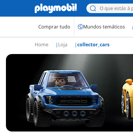
Comprar tudo
Mundos temáticos
Home
Loja
collector_cars