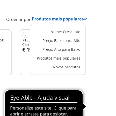
Ordenar por
Nome: Crescente
S
150
71859 - PLAYMOBIL X Porsche
Preço: Baixo para Alto
Carrera GT
€ 19,99
Preço: Alto para Baixo
Ao carrinho
Produtos mais populares
Novos produtos