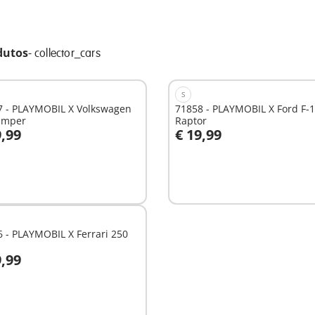
dutos
-
collector_cars
S
7 - PLAYMOBIL X Volkswagen
71858 - PLAYMOBIL X Ford F-
amper
Raptor
9,99
€ 19,99
o carrinho
Ao carrinho
 - PLAYMOBIL X Ferrari 250
9,99
nível