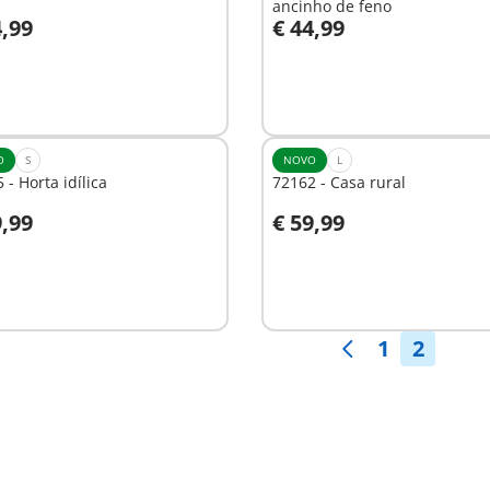
ancinho de feno
4,99
€ 44,99
o carrinho
Ao carrinho
O
S
NOVO
L
 - Horta idílica
72162 - Casa rural
9,99
€ 59,99
o carrinho
Ao carrinho
1
2