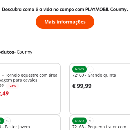
Descubra como é a vida no campo com PLAYMOBIL Country.
Mais informações
odutos
-
Country
NOVO
L
 - Torneio equestre com área
72160 - Grande quinta
vagem para cavalos
€ 99,99
99
-25%
o carrinho
Ao carrinho
2,49
O
XS
NOVO
M
 - Pastor jovem
72163 - Pequeno trator com