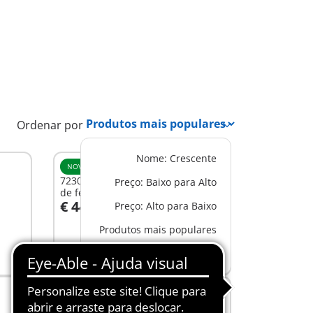
Ordenar por
Nome: Crescente
NOVO
L
72305 - Trator grande com fardos
Preço: Baixo para Alto
de feno
€ 44,99
Preço: Alto para Baixo
Ao carrinho
Produtos mais populares
Novos produtos
NOVO
XL
72161 - Grande trator com ceifeira