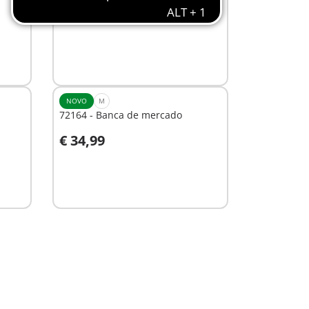
de batatas
€ 69,99
Ao carrinho
NOVO
M
72164 - Banca de mercado
€ 34,99
Não
disponível