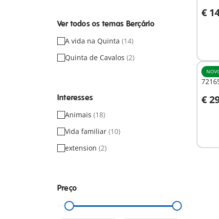
€ 1
A
Ver todos os temas Berçário
A vida na Quinta
(14)
Quinta de Cavalos
(2)
NOV
72165
Interesses
€ 2
A
Animais
(18)
Vida familiar
(10)
extension
(2)
Preço