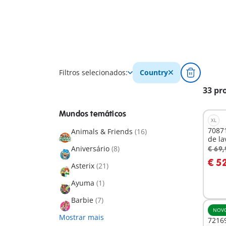
Filtros selecionados:
Country
33 pr
Mundos temáticos
XL
70871
Animals & Friends
(16)
de la
Aniversário
(8)
€ 69,
A
€ 5
Asterix
(21)
Ayuma
(1)
Barbie
(7)
NOV
Mostrar mais
72169