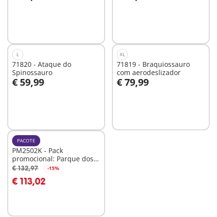
Ao carrinho
Ao carrinho
L
XL
71820 - Ataque do
71819 - Braquiossauro
Spinossauro
com aerodeslizador
€ 59,99
€ 79,99
Ao carrinho
Ao carrinho
PACOTE
PM2502K - Pack
promocional: Parque dos
dinossauros
€ 132,97
-15%
Ao carrinho
€ 113,02