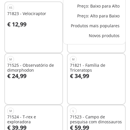
Preço: Baixo para Alto
XS
XS
71823 - Velociraptor
71822 - Observação de
Preço: Alto para Baixo
stygimoloch
€ 12,99
€ 19,99
Produtos mais populares
Ao carrinho
Ao carrinho
Novos produtos
M
M
71525 - Observatório de
71821 - Família de
dimorphodon
Triceratops
€ 24,99
€ 34,99
Ao carrinho
Ao carrinho
M
L
71524 - T-rex e
71523 - Campo de
exploradora
pesquisa com dinossauros
€ 39,99
€ 59,99