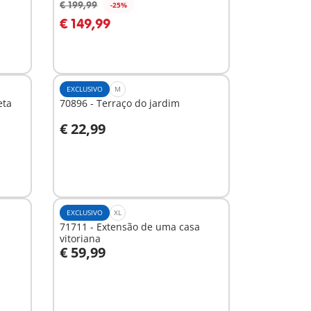
€ 199,99
-25%
Ao carrinho
€ 149,99
EXCLUSIVO
M
eta
70896 - Terraço do jardim
€ 22,99
Ao carrinho
EXCLUSIVO
XL
71711 - Extensão de uma casa
vitoriana
€ 59,99
Ao carrinho