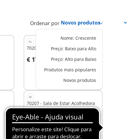
Ordenar por
Nome: Crescente
XL
70205 - Casa Grande das Bonecas
Preço: Baixo para Alto
€ 179,99
Preço: Alto para Baixo
Ao carrinho
Produtos mais populares
Novos produtos
M
70207 - Sala de Estar Acolhedora
€ 19,99
Ao carrinho