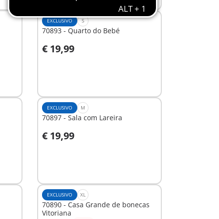
EXCLUSIVO
S
70893 - Quarto do Bebé
€ 19,99
Ao carrinho
EXCLUSIVO
M
70897 - Sala com Lareira
€ 19,99
Não
disponível
EXCLUSIVO
XL
70890 - Casa Grande de bonecas
Vitoriana