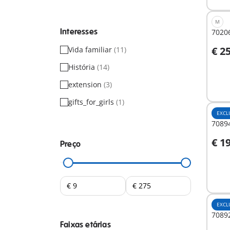
M
Interesses
70206
€ 2
Vida familiar
(11)
A
História
(14)
extension
(3)
gifts_for_girls
(1)
EXCL
70894
€ 1
Preço
A
EXCL
70892
Faixas etárias