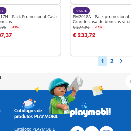
TE
PACOTE
17N - Pack Promocional Casa
PM2018A - Pack promocional:
onecas
Grande casa de bonecas vito
,96
€ 274,96
-15%
-15%
o carrinho
Ao carrinho
07,37
€ 233,72
1
2
s
o
Catálogos de
produtos PLAYMOBIL
Catálogo PLAYMOBIL