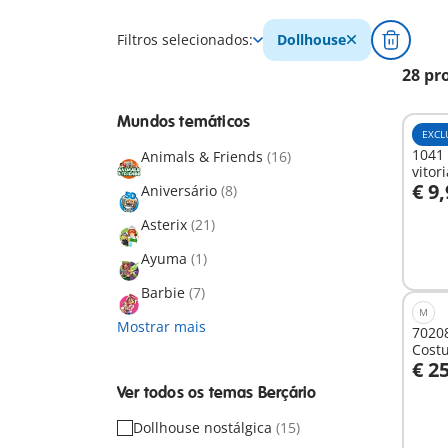
Filtros selecionados:
Dollhouse
28 pr
Mundos temáticos
EXCL
1041 
Animals & Friends
(16)
vitor
€ 9
Aniversário
(8)
A
Asterix
(21)
Ayuma
(1)
Barbie
(7)
M
Mostrar mais
7020
Cost
€ 2
A
Ver todos os temas Berçário
Dollhouse nostálgica
(15)