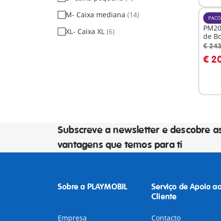
M- Caixa mediana
(14)
PACO
PM20
XL- Caixa XL
(6)
de B
€ 243
A
€ 2
Subscreve a newsletter e descobre a
vantagens que temos para ti
Sobre a PLAYMOBIL
Serviço de Apoio a
Cliente
Empresa
Contacto