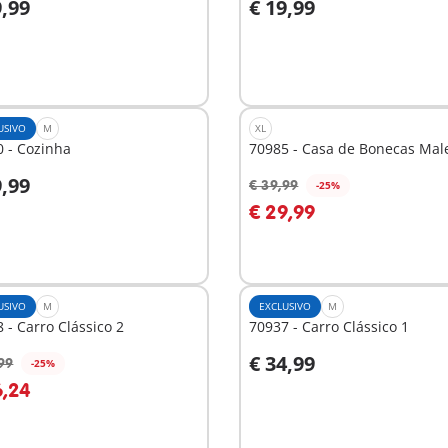
9,99
€ 19,99
o carrinho
Ao carrinho
USIVO
M
XL
 - Cozinha
70985 - Casa de Bonecas Mal
9,99
€ 39,99
-25%
o carrinho
Ao carrinho
€ 29,99
USIVO
M
EXCLUSIVO
M
 - Carro Clássico 2
70937 - Carro Clássico 1
€ 34,99
99
-25%
o carrinho
Ao carrinho
6,24