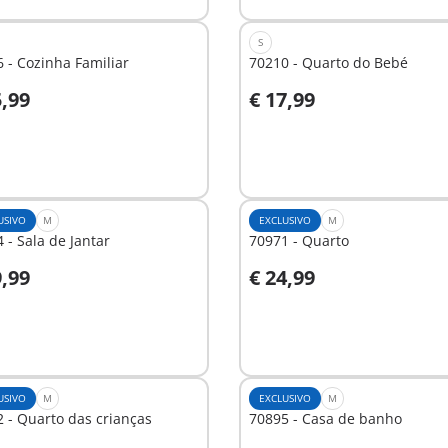
S
 - Cozinha Familiar
70210 - Quarto do Bebé
5,99
€ 17,99
o carrinho
Ao carrinho
USIVO
M
EXCLUSIVO
M
 - Sala de Jantar
70971 - Quarto
9,99
€ 24,99
o carrinho
Ao carrinho
USIVO
M
EXCLUSIVO
M
 - Quarto das crianças
70895 - Casa de banho