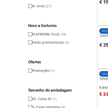
€ 1
A
4+ anos
(27)
Novo e Exclusivo
EXCL
PLAYMOBIL PLUS
(18)
70970
Packs promocionais
(3)
€ 2
A
Ofertas
Promoções
(1)
EXCL
70938
€ 34,
Tamanho da embalagem
A
€ 2
XS- Caixa XS
(1)
S- Caixa pequena
(4)