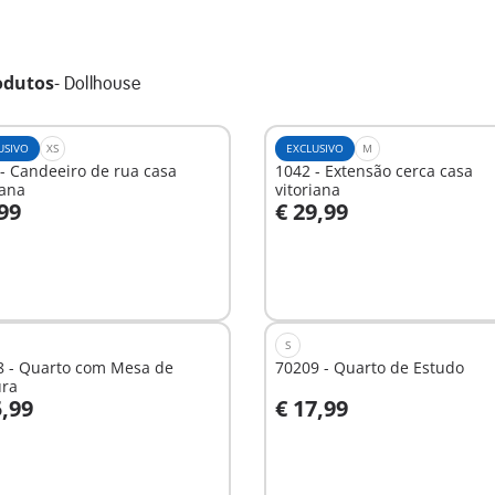
odutos
-
Dollhouse
USIVO
XS
EXCLUSIVO
M
- Candeeiro de rua casa
1042 - Extensão cerca casa
iana
vitoriana
,99
€ 29,99
o carrinho
Ao carrinho
S
8 - Quarto com Mesa de
70209 - Quarto de Estudo
ura
5,99
€ 17,99
o carrinho
Ao carrinho