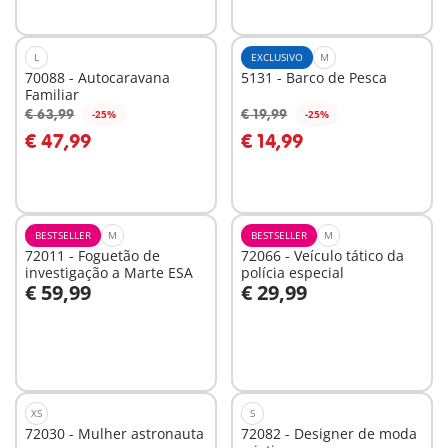
L
EXCLUSIVO
M
70088 - Autocaravana
5131 - Barco de Pesca
Familiar
€ 63,99
€ 19,99
-25%
-25%
€ 47,99
€ 14,99
Não
Não
disponível
disponível
BESTSELLER
M
BESTSELLER
M
72011 - Foguetão de
72066 - Veículo tático da
investigação a Marte ESA
polícia especial
€ 59,99
€ 29,99
Ao carrinho
Ao carrinho
XS
S
72030 - Mulher astronauta
72082 - Designer de moda