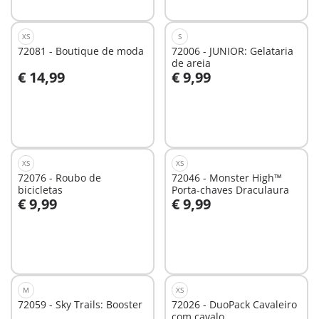
XS
S
72081 - Boutique de moda
72006 - JUNIOR: Gelataria
de areia
€ 14,99
€ 9,99
Ao carrinho
Ao carrinho
XS
XS
72076 - Roubo de
72046 - Monster High™
bicicletas
Porta-chaves Draculaura
€ 9,99
€ 9,99
Ao carrinho
Ao carrinho
M
XS
72059 - Sky Trails: Booster
72026 - DuoPack Cavaleiro
com cavalo