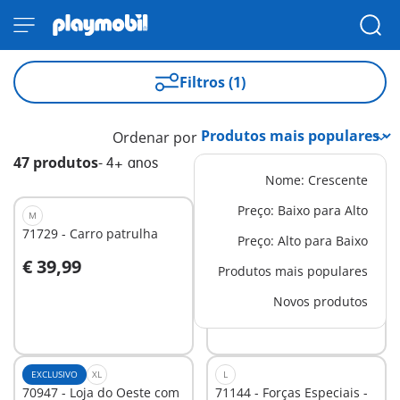
Filtros (1)
Ordenar por
47 produtos
-
4+ anos
Nome: Crescente
Preço: Baixo para Alto
M
EXCLUSIVO
M
71729 - Carro patrulha
4318 - Garagem
Preço: Alto para Baixo
€ 39,99
€ 29,99
Produtos mais populares
Ao carrinho
Ao carrinho
Novos produtos
EXCLUSIVO
XL
L
70947 - Loja do Oeste com
71144 - Forças Especiais -