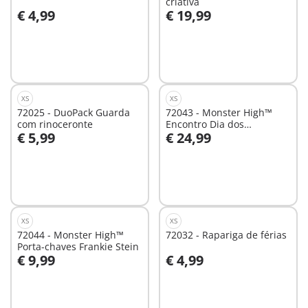
criativa
€ 4,99
€ 19,99
Ao carrinho
Ao carrinho
XS
XS
72025 - DuoPack Guarda
72043 - Monster High™
com rinoceronte
Encontro Dia dos
€ 5,99
€ 24,99
Namorados
Ao carrinho
Ao carrinho
XS
XS
72044 - Monster High™
72032 - Rapariga de férias
Porta-chaves Frankie Stein
€ 9,99
€ 4,99
Ao carrinho
Ao carrinho