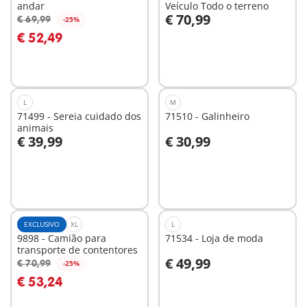
andar
Veículo Todo o terreno
€ 70,99
€ 69,99
-25%
Ao carrinho
Ao carrinho
€ 52,49
L
M
71499 - Sereia cuidado dos
71510 - Galinheiro
animais
€ 39,99
€ 30,99
Ao carrinho
Ao carrinho
EXCLUSIVO
XL
L
9898 - Camião para
71534 - Loja de moda
transporte de contentores
€ 49,99
€ 70,99
-25%
Ao carrinho
Ao carrinho
€ 53,24