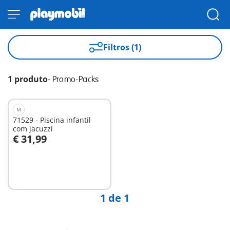
Filtros (1)
1 produto
-
Promo-Packs
M
71529 - Piscina infantil
com jacuzzi
€ 31,99
Não
disponível
1 de 1