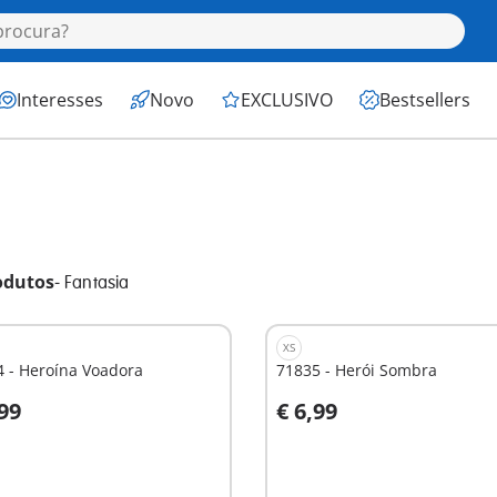
Interesses
Novo
EXCLUSIVO
Bestsellers
odutos
-
Fantasia
XS
 - Heroína Voadora
71835 - Herói Sombra
,99
€ 6,99
o carrinho
Ao carrinho