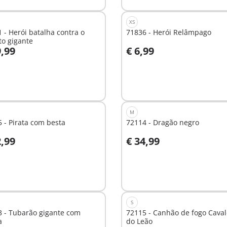
XS
 - Herói batalha contra o
71836 - Herói Relâmpago
to gigante
9,99
€ 6,99
o carrinho
Ao carrinho
M
 - Pirata com besta
72114 - Dragão negro
2,99
€ 34,99
o carrinho
Ao carrinho
S
3 - Tubarão gigante com
72115 - Canhão de fogo Caval
a
do Leão