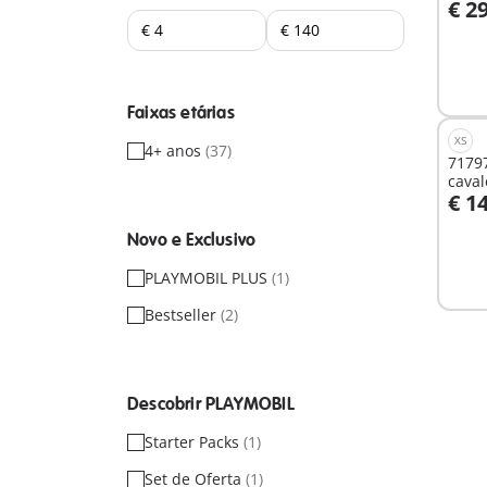
€ 2
A
Faixas etárias
XS
4+ anos
(37)
71797
cava
€ 1
Novo e Exclusivo
Não
dispo
PLAYMOBIL PLUS
(1)
Bestseller
(2)
Descobrir PLAYMOBIL
Starter Packs
(1)
Set de Oferta
(1)