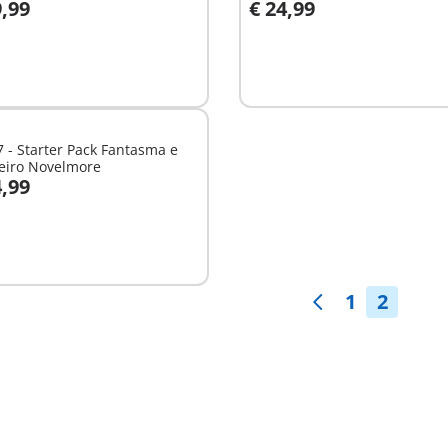
9,99
€ 24,99
o carrinho
Não
disponível
 - Starter Pack Fantasma e
leiro Novelmore
4,99
nível
1
2