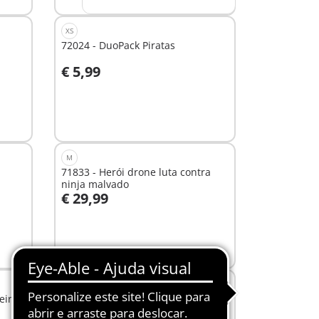
XS
72024 - DuoPack Piratas
€ 5,99
Ao carrinho
M
71833 - Herói drone luta contra
ninja malvado
€ 29,99
Ao carrinho
XS
eiros
72023 - DuoPack Bruxa e Feiticeiro