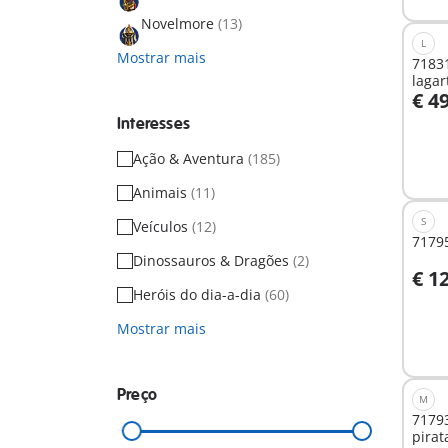
Novelmore
(13)
L
Mostrar mais
71831
lagar
€ 4
A
Interesses
Ação & Aventura
(185)
Animais
(11)
S
Veículos
(12)
71795
Dinossauros & Dragões
(2)
€ 1
A
Heróis do dia-a-dia
(60)
Mostrar mais
Preço
M
7179
pirat