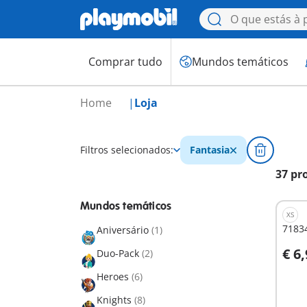
Comprar tudo
Mundos temáticos
Home
Loja
Filtros selecionados:
Fantasia
37 pr
Mundos temáticos
XS
71834
Aniversário
(1)
€ 6
Duo-Pack
(2)
A
Heroes
(6)
Knights
(8)