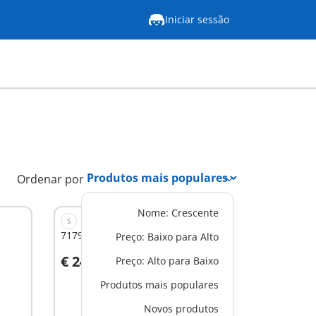
Iniciar sessão
Ordenar por
Nome: Crescente
S
71794 - Barco pirata com tesouro
Preço: Baixo para Alto
€ 24,99
Preço: Alto para Baixo
Ao carrinho
Produtos mais populares
Novos produtos