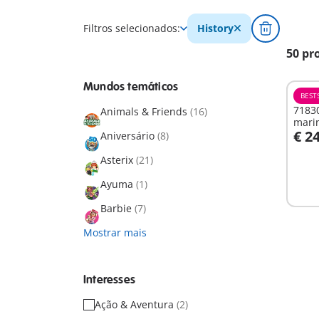
Filtros selecionados:
History
50 pr
Mundos temáticos
BEST
71830
Animals & Friends
(16)
mari
€ 2
Aniversário
(8)
A
Asterix
(21)
Ayuma
(1)
Barbie
(7)
Mostrar mais
Interesses
Ação & Aventura
(2)