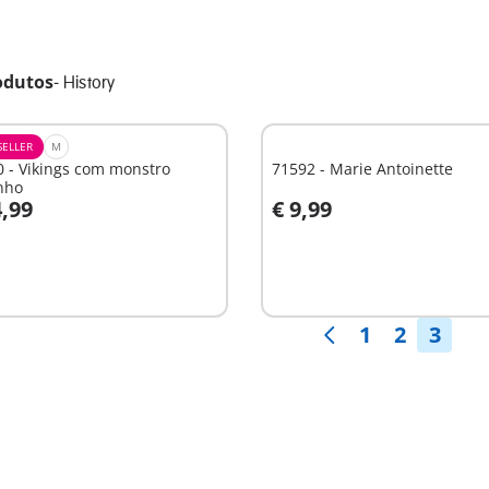
odutos
-
History
SELLER
M
 - Vikings com monstro
71592 - Marie Antoinette
nho
4,99
€ 9,99
o carrinho
Ao carrinho
1
2
3