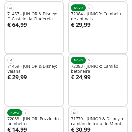
XL
NOVO
S
71457 - JUNIOR & Disney:
72084 - JUNIOR: Comboio
O Castelo da Cinderela
de animais
€ 64,99
€ 29,99
Ao carrinho
Ao carrinho
M
NOVO
M
71459 - JUNIOR & Disney:
72083 - JUNIOR: Camião
Vaiana
betoneira
€ 29,99
€ 24,99
Ao carrinho
Ao carrinho
NOVO
S
M
72088 - JUNIOR: Puzzle dos
71770 - JUNIOR & Disney: o
bombeiros
camião de fruta de Minnie
€ 14,99
€ 30,99
Mouse