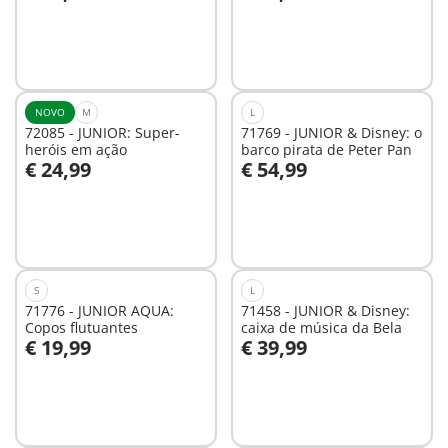
Ao carrinho
Ao carrinho
NOVO
M
L
72085 - JUNIOR: Super-
71769 - JUNIOR & Disney: o
heróis em ação
barco pirata de Peter Pan
€ 24,99
€ 54,99
Ao carrinho
Ao carrinho
S
L
71776 - JUNIOR AQUA:
71458 - JUNIOR & Disney:
Copos flutuantes
caixa de música da Bela
€ 19,99
€ 39,99
Ao carrinho
Ao carrinho