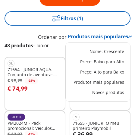
Filtros (1)
Ordenar por
48 produtos
-
Junior
Nome: Crescente
Preço: Baixo para Alto
XL
M
71654 - JUNIOR AQUA:
71775 - JUNIOR AQUA:
Preço: Alto para Baixo
Conjunto de aventuras
tanque de água com
€ 24,99
aquáticas Splash and
escorrega
€ 99,99
-25%
Produtos mais populares
Ao carrinho
Ao carrinho
Learn
€ 74,99
Novos produtos
PACOTE
M
PM2024M - Pack
71655 - JUNIOR: O meu
promocional: Veículos
primeiro Playmobil
€ 36,99
JUNIOR
€ 63,97
-15%