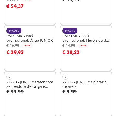
Ao carrinho
Ao carrinho
€ 54,37
PACOTE
PACOTE
PM2024K - Pack
PM2024L - Pack
promocional: Água JUNIOR
promocional: Heróis do dia
a dia
€ 46,98
€ 44,98
-15%
-15%
Ao carrinho
€ 39,93
€ 38,23
Não
disponível
M
S
71773 - JUNIOR: trator com
72006 - JUNIOR: Gelataria
semeadora de carga e
de areia
€ 39,99
€ 9,99
descarga
Ao carrinho
Ao carrinho