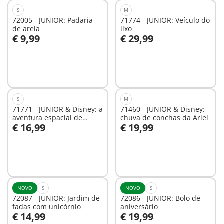
S
M
72005 - JUNIOR: Padaria
71774 - JUNIOR: Veículo do
de areia
lixo
€ 9,99
€ 29,99
Ao carrinho
Ao carrinho
S
M
71771 - JUNIOR & Disney: a
71460 - JUNIOR & Disney:
aventura espacial de
chuva de conchas da Ariel
€ 16,99
€ 19,99
Mickey Mouse
Ao carrinho
Ao carrinho
NOVO
S
NOVO
S
72087 - JUNIOR: Jardim de
72086 - JUNIOR: Bolo de
fadas com unicórnio
aniversário
€ 14,99
€ 19,99
Ao carrinho
Ao carrinho