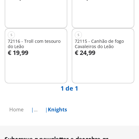
Ao carrinho
Ao carrinho
S
S
72116 - Troll com tesouro
72115 - Canhão de fogo
do Leão
Cavaleiros do Leão
€ 19,99
€ 24,99
Ao carrinho
Não
disponível
1 de 1
Home
...
Knights