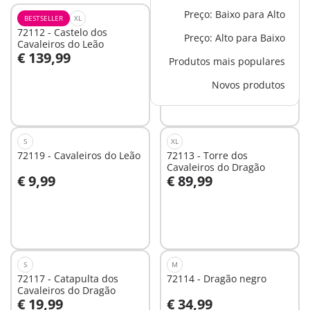
Preço: Baixo para Alto
BESTSELLER
XL
S
72112 - Castelo dos
72118 - Cavaleiros do
Preço: Alto para Baixo
Cavaleiros do Leão
Dragão
€ 139,99
€ 14,99
Produtos mais populares
Ao carrinho
Ao carrinho
Novos produtos
S
XL
72119 - Cavaleiros do Leão
72113 - Torre dos
Cavaleiros do Dragão
€ 9,99
€ 89,99
Ao carrinho
Ao carrinho
S
M
72117 - Catapulta dos
72114 - Dragão negro
Cavaleiros do Dragão
€ 19,99
€ 34,99