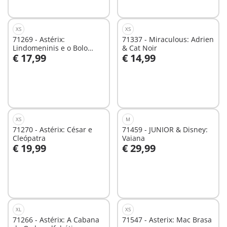
XS
XS
71269 - Astérix:
71337 - Miraculous: Adrien
Lindomeninis e o Bolo
& Cat Noir
€ 17,99
€ 14,99
envenenado
Ao carrinho
Não
disponível
XS
M
71270 - Astérix: César e
71459 - JUNIOR & Disney:
Cleópatra
Vaiana
€ 19,99
€ 29,99
Ao carrinho
Não
disponível
XL
XS
71266 - Astérix: A Cabana
71547 - Asterix: Mac Brasa