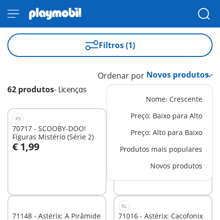
Filtros (1)
Ordenar por
62 produtos
-
Licenças
Nome: Crescente
Preço: Baixo para Alto
XS
EXCLUSIVO
M
70717 - SCOOBY-DOO!
71015 - Astérix: Tenda com
Preço: Alto para Baixo
Figuras Mistério (Série 2)
generais
€ 1,99
€ 39,99
Produtos mais populares
Novos produtos
Não
Não
disponível
disponível
XL
71148 - Astérix: A Pirâmide
71016 - Astérix: Cacofonix