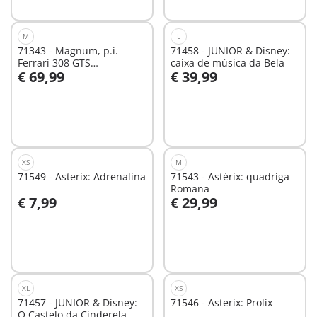
M
L
71343 - Magnum, p.i.
71458 - JUNIOR & Disney:
Ferrari 308 GTS
caixa de música da Bela
€ 69,99
€ 39,99
Quattrovalvole
Ao carrinho
Ao carrinho
XS
M
71549 - Asterix: Adrenalina
71543 - Astérix: quadriga
Romana
€ 7,99
€ 29,99
Ao carrinho
Ao carrinho
XL
XS
71457 - JUNIOR & Disney:
71546 - Asterix: Prolix
O Castelo da Cinderela