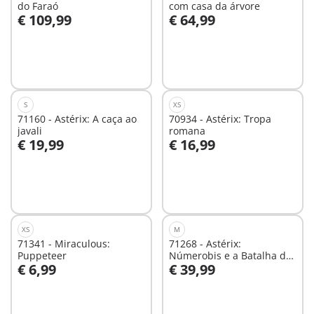
do Faraó
com casa da árvore
€ 109,99
€ 64,99
Não
Não
disponível
disponível
S
XS
71160 - Astérix: A caça ao
70934 - Astérix: Tropa
javali
romana
€ 19,99
€ 16,99
Ao carrinho
Ao carrinho
XS
M
71341 - Miraculous:
71268 - Astérix:
Puppeteer
Númerobis e a Batalha do
€ 6,99
€ 39,99
Palácio
Ao carrinho
Ao carrinho