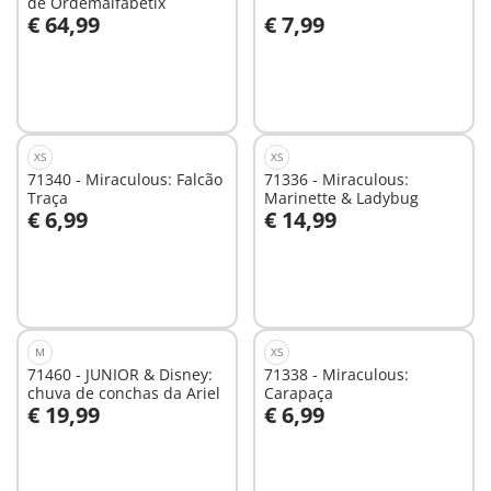
de Ordemalfabétix
€ 64,99
€ 7,99
Ao carrinho
Ao carrinho
XS
XS
71340 - Miraculous: Falcão
71336 - Miraculous:
Traça
Marinette & Ladybug
€ 6,99
€ 14,99
Ao carrinho
Ao carrinho
M
XS
71460 - JUNIOR & Disney:
71338 - Miraculous:
chuva de conchas da Ariel
Carapaça
€ 19,99
€ 6,99
Ao carrinho
Ao carrinho